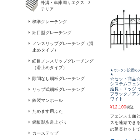
外溝・車庫周りエクス
テリア
標準グレーチング
細目型グレーチング
ノンスリップグレーチング（滑
止めタイプ）
細目ノンスリップグレーチング
（滑止めタイプ）
★カンタン設置の
★
隙間なし鋼板グレーチング
☆セット商品☆
システムフェン
延長＋エッジ
リップ式鋼板グレーチング
ブラック／ア
ワイト
鉄製マンホール
¥
12,100
税込
ためます用ふた
フェンス１面
鋼板製歩道上がり
スを連結でき
の延長セット
カーステップ