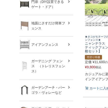
門扉（DIY設置できる
ゲート・ドア）
地面にさすだけ簡単フ
ェンス
★ネコがモチーフ
ンフェンス★
ニャンテラス
アイアンフェンス
ティックフェン
枚セット】
売切り特価
ガーデニング フェン
定価
¥
11,600
の
ス （トレリスフェン
¥
9,800
税込
ス）
カジュアルに
インアイアン
ガーデンアーチ・パー
カートに入
ゴラ・ヴォレーなど