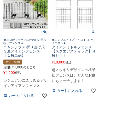
★ネコがモチーフのかわいい三つ
★シンプル・イズ・ベスト ＆ ハ
折りフェンス★
イコスパ★
ニャンテラス 折り曲げ式
アイアンミドルフェンス
３連アイアンフェンス
【スクエアスティック】 4
【１枚単品】
枚セット
¥
18,800
売切り特価
税込
定価
¥
4,800
のところ
超スッキリデザインの格子
¥
4,200
税込
状フェンスは、どんなお庭
カジュアルに楽しめるデザ
にもマッチします！
インアイアンフェンス
カートに入れる
カートに入れる