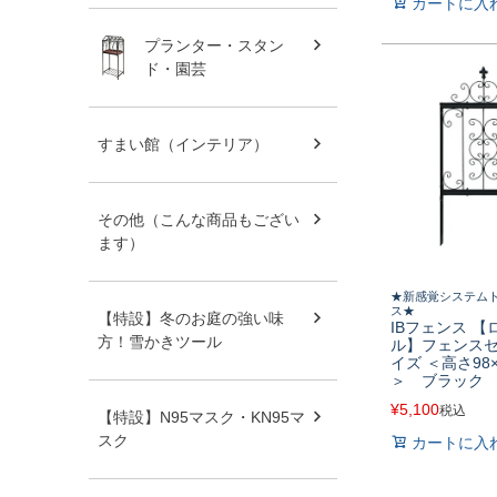
カートに入
プランター・スタン
ド・園芸
すまい館（インテリア）
その他（こんな商品もござい
ます）
★新感覚システム
ス★
【特設】冬のお庭の強い味
IBフェンス 
方！雪かきツール
ル】フェンスセ
イズ ＜高さ98×
＞ ブラック
¥
5,100
税込
【特設】N95マスク・KN95マ
スク
カートに入