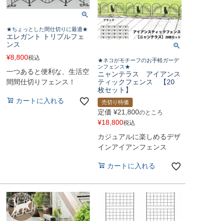
★ちょっとした間仕切りに最適★
エレガント トリプルフェ
ンス
¥
8,800
税込
★ネコがモチーフのお手軽ガーデ
ンフェンス★
一つあると便利な、生活空
ニャンテラス アイアンス
ティックフェンス 【20
間間仕切りフェンス！
枚セット】
カートに入れる
売切り特価
定価
¥
21,800
のところ
¥
18,800
税込
カジュアルに楽しめるデザ
インアイアンフェンス
カートに入れる