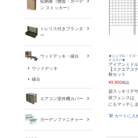
収納庫（物置・ガーデ
ン ストッカー）
トレリス付きプランタ
ー
ウッドデッキ・縁台
★シンプル・イズ・
イコスパ★
アイアンミド
ウッドデッキ
【スクエアステ
枚セット
縁台
¥
9,800
税込
超スッキリデ
状フェンスは
エアコン室外機カバー
にもマッチし
カートに入
ガーデンファニチャー