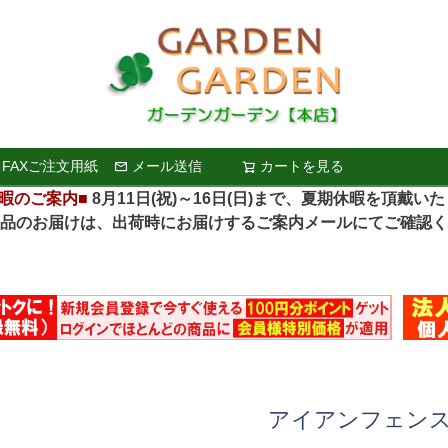
FAXご注文用紙
メール送信
カートを見る
検索
暇のご案内■
8月11日(祝)～16日(日)まで、夏期休暇を頂戴い
お届けは、出荷時にお届けするご案内メールにてご確認く
アイアンフェン