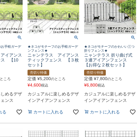
のお手軽ガーデ
★ネコがモチーフのお手軽ガーデ
★ネコがモチーフのかわいい三つ
ンフェンス★
折りフェンス★
 アイアンス
ニャンテラス アイアンス
ニャンテラス 折り曲げ式
ス 【10
ティックフェンス 【３枚
３連アイアンフェンス
セット】
【お得な２枚セット】
売切り特価
売切り特価
定価
¥
5,200
定価
¥
7,800
ところ
のところ
のところ
¥
4,600
¥
6,800
税込
税込
楽しめるデザ
カジュアルに楽しめるデザ
カジュアルに楽しめるデザ
フェンス
インアイアンフェンス
インアイアンフェンス
れる
カートに入れる
カートに入れる