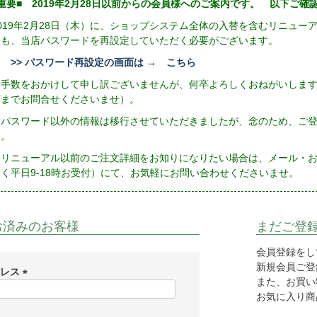
重要■ 2019年2月28日以前からの会員様へのご案内です。 以下ご
2019年2月28日（木）に、ショップシステム全体の入替を含むリニュ
にも、当店パスワードを再設定していただく必要がございます。
>> パスワード再設定の画面は → こちら
お手数をおかけして申し訳ございませんが、何卒よろしくおねがいしま
店までお問合せくださいませ）。
※パスワード以外の情報は移行させていただきましたが、念のため、ご
す。
リニューアル以前のご注文詳細をお知りになりたい場合は、メール・お電話（
除く平日9-18時お受付）にて、お気軽にお問い合わせくださいませ。
お済みのお客様
まだご登
会員登録をし
新規会員ご登録
ドレス
また、お買い
(
お気に入り商
必