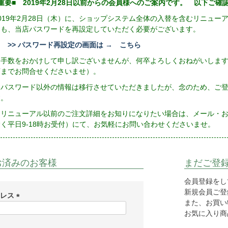
重要■ 2019年2月28日以前からの会員様へのご案内です。 以下ご
2019年2月28日（木）に、ショップシステム全体の入替を含むリニュ
にも、当店パスワードを再設定していただく必要がございます。
>> パスワード再設定の画面は → こちら
お手数をおかけして申し訳ございませんが、何卒よろしくおねがいしま
店までお問合せくださいませ）。
※パスワード以外の情報は移行させていただきましたが、念のため、ご
す。
リニューアル以前のご注文詳細をお知りになりたい場合は、メール・お電話（
除く平日9-18時お受付）にて、お気軽にお問い合わせくださいませ。
お済みのお客様
まだご登
会員登録をし
新規会員ご登録
ドレス
また、お買い
(
お気に入り商
必