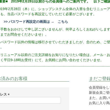
重要■ 2019年2月28日以前からの会員様へのご案内です。 以下ご
2019年2月28日（木）に、ショップシステム全体の入替を含むリニュ
にも、当店パスワードを再設定していただく必要がございます。
>> パスワード再設定の画面は → こちら
お手数をおかけして申し訳ございませんが、何卒よろしくおねがいしま
店までお問合せくださいませ）。
※パスワード以外の情報は移行させていただきましたが、念のため、ご
す。
リニューアル以前のご注文詳細をお知りになりたい場合は、メール・お電話（
除く平日9-18時お受付）にて、お気軽にお問い合わせくださいませ。
お済みのお客様
まだご登
会員登録をし
新規会員ご登録
ドレス
また、お買い
(
お気に入り商
必