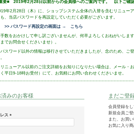
重要■ 2019年2月28日以前からの会員様へのご案内です。 以下ご
2019年2月28日（木）に、ショップシステム全体の入替を含むリニュ
にも、当店パスワードを再設定していただく必要がございます。
>> パスワード再設定の画面は → こちら
お手数をおかけして申し訳ございませんが、何卒よろしくおねがいしま
店までお問合せくださいませ）。
※パスワード以外の情報は移行させていただきましたが、念のため、ご
す。
リニューアル以前のご注文詳細をお知りになりたい場合は、メール・お電話（
除く平日9-18時お受付）にて、お気軽にお問い合わせくださいませ。
お済みのお客様
まだご登
会員登録をし
新規会員ご登録
ドレス
また、お買い
(
お気に入り商
必