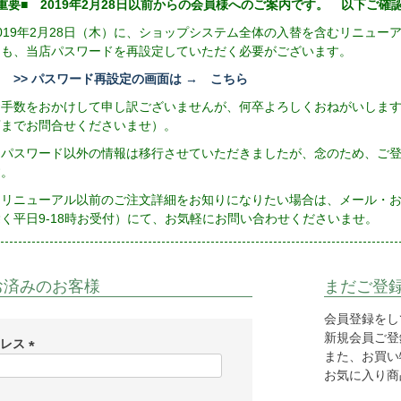
重要■ 2019年2月28日以前からの会員様へのご案内です。 以下ご
2019年2月28日（木）に、ショップシステム全体の入替を含むリニュ
にも、当店パスワードを再設定していただく必要がございます。
>> パスワード再設定の画面は → こちら
お手数をおかけして申し訳ございませんが、何卒よろしくおねがいしま
店までお問合せくださいませ）。
※パスワード以外の情報は移行させていただきましたが、念のため、ご
す。
リニューアル以前のご注文詳細をお知りになりたい場合は、メール・お電話（
除く平日9-18時お受付）にて、お気軽にお問い合わせくださいませ。
お済みのお客様
まだご登
会員登録をし
新規会員ご登録
ドレス
また、お買い
(
お気に入り商
必