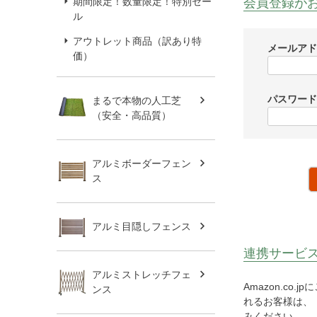
会員登録が
期間限定！数量限定！特別セー
ル
アウトレット商品（訳あり特
メールア
価）
パスワー
まるで本物の人工芝
（安全・高品質）
アルミボーダーフェン
ス
アルミ目隠しフェンス
連携サービ
アルミストレッチフェ
Amazon.c
ンス
れるお客様は、「
みください。