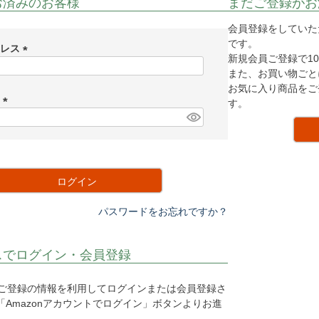
お済みのお客様
まだご登録がお
会員登録をしていた
です。
ドレス
新規会員ご登録で10
(
また、お買い物ごと
必
お気に入り商品をご
須
ド
す。
)
(
必
須
)
ログイン
パスワードをお忘れですか？
スでログイン・会員登録
o.jpにご登録の情報を利用してログインまたは会員登録さ
Amazonアカウントでログイン」ボタンよりお進