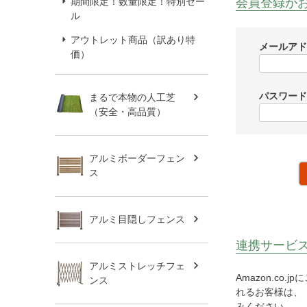
会員登録が
期間限定！数量限定！特別セー
ル
アウトレット商品（訳あり特
メールア
価）
パスワー
まるで本物の人工芝
（安全・高品質）
アルミボーダーフェン
ス
アルミ目隠しフェンス
連携サービ
アルミストレッチフェ
Amazon.c
ンス
れるお客様は、「
みください。