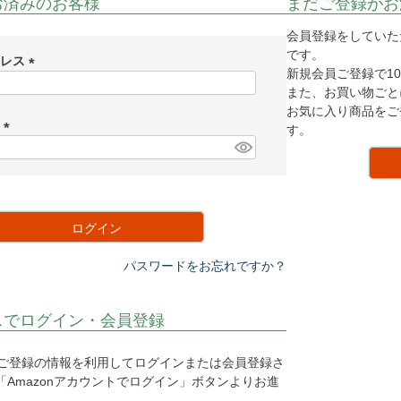
お済みのお客様
まだご登録がお
会員登録をしていた
です。
ドレス
新規会員ご登録で10
(
また、お買い物ごと
必
お気に入り商品をご
須
ド
す。
)
(
必
須
)
ログイン
パスワードをお忘れですか？
スでログイン・会員登録
o.jpにご登録の情報を利用してログインまたは会員登録さ
Amazonアカウントでログイン」ボタンよりお進