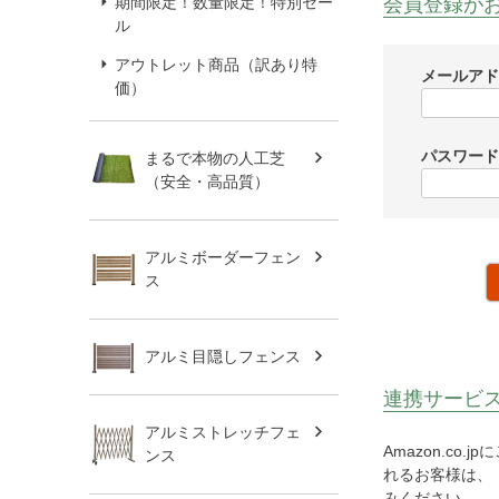
会員登録が
期間限定！数量限定！特別セー
ル
アウトレット商品（訳あり特
メールア
価）
パスワー
まるで本物の人工芝
（安全・高品質）
アルミボーダーフェン
ス
アルミ目隠しフェンス
連携サービ
アルミストレッチフェ
Amazon.c
ンス
れるお客様は、「
みください。