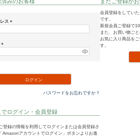
お済みのお客様
まだご登録がお
会員登録をしていた
です。
ドレス
新規会員ご登録で10
(
また、お買い物ごと
必
お気に入り商品をご
須
ド
す。
)
(
必
須
)
ログイン
パスワードをお忘れですか？
スでログイン・会員登録
o.jpにご登録の情報を利用してログインまたは会員登録さ
Amazonアカウントでログイン」ボタンよりお進