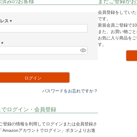
お済みのお客様
まだご登録がお
会員登録をしていた
です。
ドレス
新規会員ご登録で10
(
また、お買い物ごと
必
お気に入り商品をご
須
ド
す。
)
(
必
須
)
ログイン
パスワードをお忘れですか？
スでログイン・会員登録
o.jpにご登録の情報を利用してログインまたは会員登録さ
Amazonアカウントでログイン」ボタンよりお進