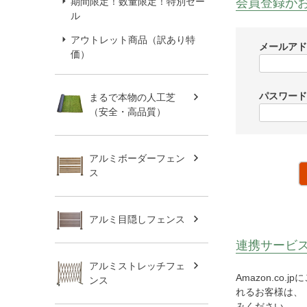
会員登録が
期間限定！数量限定！特別セー
ル
アウトレット商品（訳あり特
メールア
価）
パスワー
まるで本物の人工芝
（安全・高品質）
アルミボーダーフェン
ス
アルミ目隠しフェンス
連携サービ
アルミストレッチフェ
Amazon.c
ンス
れるお客様は、「
みください。