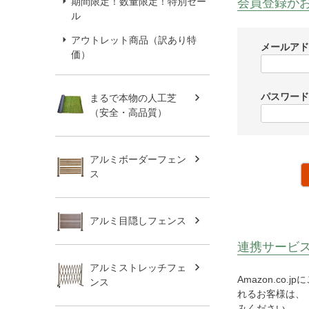
会員登録が
期間限定！数量限定！特別セー
ル
アウトレット商品（訳あり特
メールア
価）
パスワー
まるで本物の人工芝
（安全・高品質）
アルミボーダーフェン
ス
アルミ目隠しフェンス
連携サービ
アルミストレッチフェ
Amazon.c
ンス
れるお客様は、「
みください。