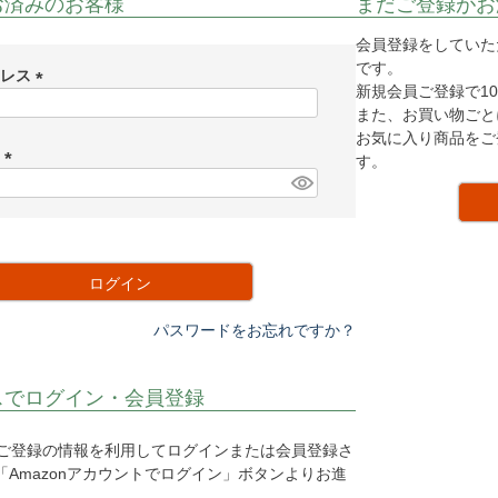
お済みのお客様
まだご登録がお
会員登録をしていた
です。
ドレス
新規会員ご登録で10
(
また、お買い物ごと
必
お気に入り商品をご
須
ド
す。
)
(
必
須
)
ログイン
パスワードをお忘れですか？
スでログイン・会員登録
o.jpにご登録の情報を利用してログインまたは会員登録さ
Amazonアカウントでログイン」ボタンよりお進