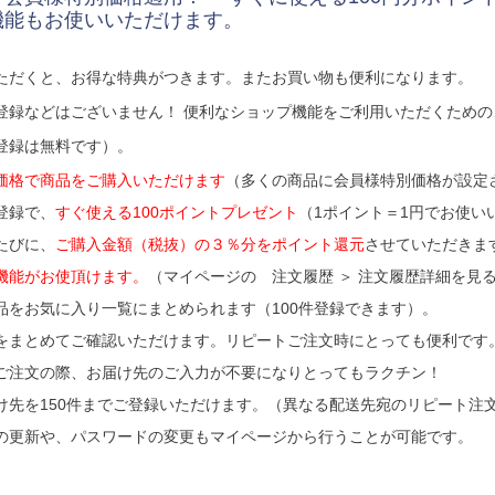
機能もお使いいただけます。
ただくと、お得な特典がつきます。またお買い物も便利になります。
登録などはございません！ 便利なショップ機能をご利用いただくため
登録は無料です）。
価格で商品をご購入いただけます
（多くの商品に会員様特別価格が設定
登録で、
すぐ使える100ポイントプレゼント
（1ポイント＝1円でお使い
たびに、
ご購入金額（税抜）の３％分をポイント還元
させていただきま
機能がお使頂けます。
（マイページの 注文履歴 ＞ 注文履歴詳細を見る
品をお気に入り一覧にまとめられます（100件登録できます）。
をまとめてご確認いただけます。リピートご注文時にとっても便利です
ご注文の際、お届け先のご入力が不要になりとってもラクチン！
け先を150件までご登録いただけます。（異なる配送先宛のリピート注
の更新や、パスワードの変更もマイページから行うことが可能です。