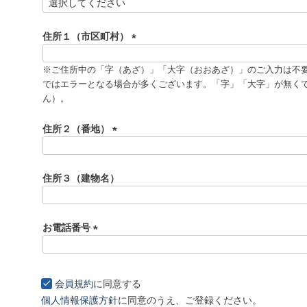
(
必
須
住所１（市区町村）
)
(
必
※ご住所中の「字（あざ）」「大字（おおあざ）」のご入力は不
須
ではエラーとなる場合が多くございます。「字」「大字」が無く
)
ん）。
住所２（番地）
(
必
須
住所３（建物名）
)
お電話番号
(
必
須
会員規約
に同意する
)
個人情報保護方針
に同意のうえ、ご登録ください。