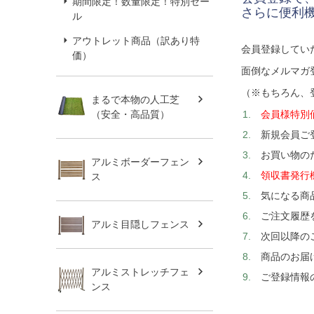
期間限定！数量限定！特別セー
さらに便利
ル
アウトレット商品（訳あり特
会員登録してい
価）
面倒なメルマガ
（※もちろん、
まるで本物の人工芝
会員様特別
（安全・高品質）
新規会員ご
お買い物の
アルミボーダーフェン
領収書発行
ス
気になる商
ご注文履歴
アルミ目隠しフェンス
次回以降の
商品のお届
アルミストレッチフェ
ご登録情報
ンス