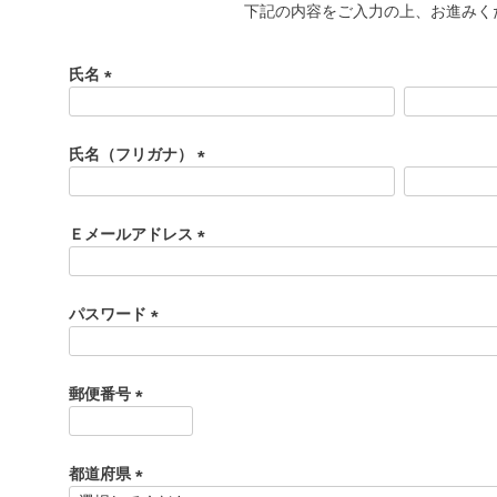
下記の内容をご入力の上、お進みく
氏名
(
必
須
氏名（フリガナ）
)
(
必
須
Ｅメールアドレス
)
(
必
須
パスワード
)
(
必
須
郵便番号
)
(
必
須
都道府県
)