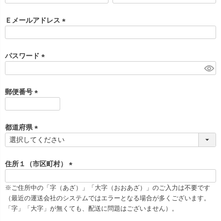
必
須
Ｅメールアドレス
)
(
必
須
パスワード
)
(
必
須
郵便番号
)
(
必
須
都道府県
)
(
必
須
住所１（市区町村）
)
(
必
※ご住所中の「字（あざ）」「大字（おおあざ）」のご入力は不要です
須
（最近の運送会社のシステムではエラーとなる場合が多くございます。
)
「字」「大字」が無くても、配送に問題はございません）。