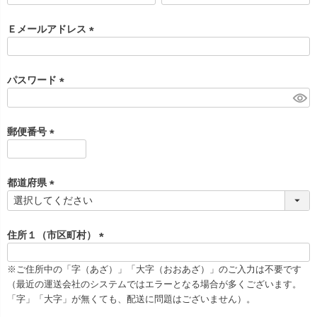
必
須
Ｅメールアドレス
)
(
必
須
パスワード
)
(
必
須
郵便番号
)
(
必
須
都道府県
)
(
必
須
住所１（市区町村）
)
(
必
※ご住所中の「字（あざ）」「大字（おおあざ）」のご入力は不要です
須
（最近の運送会社のシステムではエラーとなる場合が多くございます。
)
「字」「大字」が無くても、配送に問題はございません）。