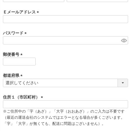
必
須
Ｅメールアドレス
)
(
必
須
パスワード
)
(
必
須
郵便番号
)
(
必
須
都道府県
)
(
必
須
住所１（市区町村）
)
(
必
※ご住所中の「字（あざ）」「大字（おおあざ）」のご入力は不要です
須
（最近の運送会社のシステムではエラーとなる場合が多くございます。
)
「字」「大字」が無くても、配送に問題はございません）。