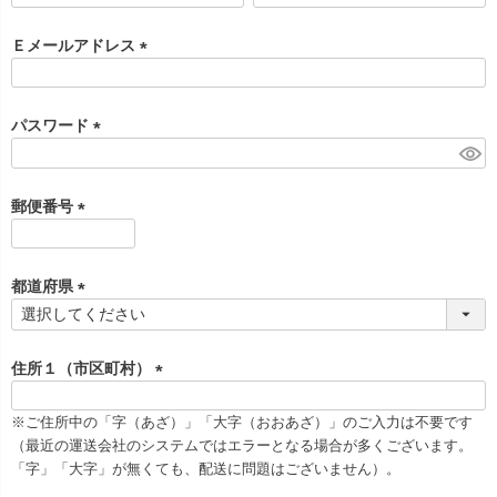
必
須
Ｅメールアドレス
)
(
必
須
パスワード
)
(
必
須
郵便番号
)
(
必
須
都道府県
)
(
必
須
住所１（市区町村）
)
(
必
※ご住所中の「字（あざ）」「大字（おおあざ）」のご入力は不要です
須
（最近の運送会社のシステムではエラーとなる場合が多くございます。
)
「字」「大字」が無くても、配送に問題はございません）。