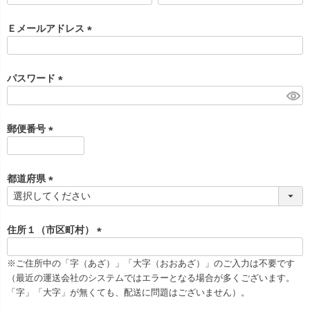
必
須
Ｅメールアドレス
)
(
必
須
パスワード
)
(
必
須
郵便番号
)
(
必
須
都道府県
)
(
必
須
住所１（市区町村）
)
(
必
※ご住所中の「字（あざ）」「大字（おおあざ）」のご入力は不要です
須
（最近の運送会社のシステムではエラーとなる場合が多くございます。
)
「字」「大字」が無くても、配送に問題はございません）。