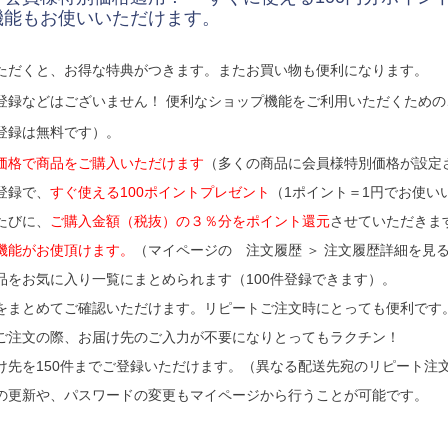
機能もお使いいただけます。
ただくと、お得な特典がつきます。またお買い物も便利になります。
登録などはございません！ 便利なショップ機能をご利用いただくため
登録は無料です）。
価格で商品をご購入いただけます
（多くの商品に会員様特別価格が設定
登録で、
すぐ使える100ポイントプレゼント
（1ポイント＝1円でお使い
たびに、
ご購入金額（税抜）の３％分をポイント還元
させていただきま
機能がお使頂けます。
（マイページの 注文履歴 ＞ 注文履歴詳細を見る
品をお気に入り一覧にまとめられます（100件登録できます）。
をまとめてご確認いただけます。リピートご注文時にとっても便利です
ご注文の際、お届け先のご入力が不要になりとってもラクチン！
け先を150件までご登録いただけます。（異なる配送先宛のリピート注
の更新や、パスワードの変更もマイページから行うことが可能です。