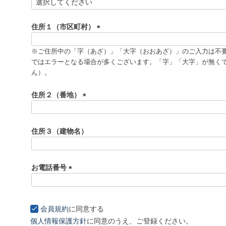
(
必
須
住所１（市区町村）
)
(
必
※ご住所中の「字（あざ）」「大字（おおあざ）」のご入力は不
須
ではエラーとなる場合が多くございます。「字」「大字」が無く
)
ん）。
住所２（番地）
(
必
須
住所３（建物名）
)
お電話番号
(
必
須
会員規約
に同意する
)
個人情報保護方針
に同意のうえ、ご登録ください。