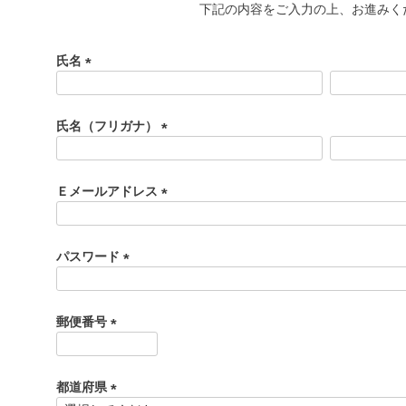
下記の内容をご入力の上、お進みく
氏名
(
必
須
氏名（フリガナ）
)
(
必
須
Ｅメールアドレス
)
(
必
須
パスワード
)
(
必
須
郵便番号
)
(
必
須
都道府県
)