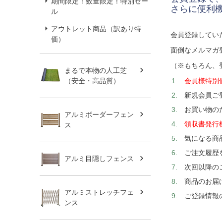
期間限定！数量限定！特別セー
さらに便利
ル
アウトレット商品（訳あり特
会員登録してい
価）
面倒なメルマガ
（※もちろん、
まるで本物の人工芝
会員様特別
（安全・高品質）
新規会員ご
お買い物の
アルミボーダーフェン
領収書発行
ス
気になる商
ご注文履歴
アルミ目隠しフェンス
次回以降の
商品のお届
アルミストレッチフェ
ご登録情報
ンス