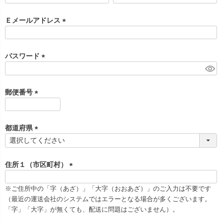
必
須
Ｅメールアドレス
)
(
必
須
パスワード
)
(
必
須
郵便番号
)
(
必
須
都道府県
)
(
必
須
住所１（市区町村）
)
(
必
※ご住所中の「字（あざ）」「大字（おおあざ）」のご入力は不要です
須
（最近の運送会社のシステムではエラーとなる場合が多くございます。
)
「字」「大字」が無くても、配送に問題はございません）。