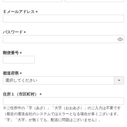
必
須
Ｅメールアドレス
)
(
必
須
パスワード
)
(
必
須
郵便番号
)
(
必
須
都道府県
)
(
必
須
住所１（市区町村）
)
(
必
※ご住所中の「字（あざ）」「大字（おおあざ）」のご入力は不要です
須
（最近の運送会社のシステムではエラーとなる場合が多くございます。
)
「字」「大字」が無くても、配送に問題はございません）。