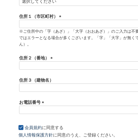
(
必
須
住所１（市区町村）
)
(
必
※ご住所中の「字（あざ）」「大字（おおあざ）」のご入力は不
須
ではエラーとなる場合が多くございます。「字」「大字」が無く
)
ん）。
住所２（番地）
(
必
須
住所３（建物名）
)
お電話番号
(
必
須
会員規約
に同意する
)
個人情報保護方針
に同意のうえ、ご登録ください。