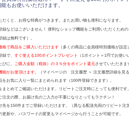
機能もお使いいただけます。
ただくと、お得な特典がつきます。またお買い物も便利になります。
登録などはございません！ 便利なショップ機能をご利用いただくため
登録は無料です）。
価格で商品をご購入いただけます
（多くの商品に会員様特別価格が設定
登録で、
すぐ使える100ポイントプレゼント
（1ポイント＝1円でお使い
たびに、
ご購入金額（税抜）の３％分をポイント還元
させていただきま
機能がお使頂けます。
（マイページの 注文履歴 ＞ 注文履歴詳細を見る
品をお気に入り一覧にまとめられます（100件登録できます）。
をまとめてご確認いただけます。リピートご注文時にとっても便利です
ご注文の際、お届け先のご入力が不要になりとってもラクチン！
け先を150件までご登録いただけます。（異なる配送先宛のリピート注
の更新や、パスワードの変更もマイページから行うことが可能です。