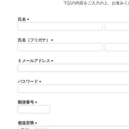
下記の内容をご入力の上、お進みく
氏名
(
必
須
氏名（フリガナ）
)
(
必
須
Ｅメールアドレス
)
(
必
須
パスワード
)
(
必
須
郵便番号
)
(
必
須
都道府県
)