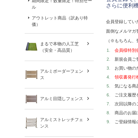
期間限定！数量限定！特別セー
さらに便利
ル
アウトレット商品（訳あり特
会員登録してい
価）
面倒なメルマガ
（※もちろん、
まるで本物の人工芝
会員様特別
（安全・高品質）
新規会員ご
お買い物の
アルミボーダーフェン
領収書発行
ス
気になる商
ご注文履歴
アルミ目隠しフェンス
次回以降の
商品のお届
アルミストレッチフェ
ご登録情報
ンス