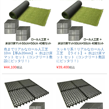
色までリアルなロール人工芝
スッキリ系！リアルなロール人
10ｍ【厚み20mm】＋ 水はけ床
工芝 【ライト】＋ 水はけ床マ
マット セット（コンクリート敷
ット セット（コンクリート敷設
設にピッタリ！）
にピッタリ！）
¥
44,100
¥
39,400
税込
税込