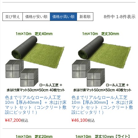
8
件中
1
-
8
件表示
並び替え
価格が安い順
価格が高い順
新着順
色までリアルなロール人工芝
色までリアルなロール人工芝
10ｍ【厚み40mm】＋ 水はけ床
10ｍ【厚み30mm】＋ 水はけ床
マット セット（コンクリート敷
マット セット（コンクリート敷
設にピッタリ！）
設にピッタリ！）
¥
47,200
¥
46,100
税込
税込