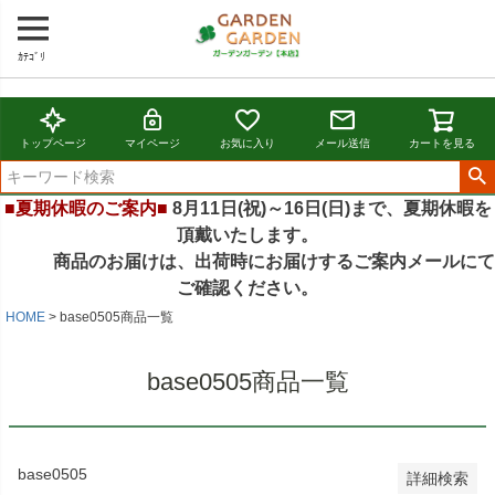
ｶﾃｺﾞﾘ
バンドル販売
トップページ
マイページ
お気に入り
メール送信
カートを見る
予約商品
予約商品のみを表示
■夏期休暇のご案内■
8月11日(祝)～16日(日)まで、夏期休暇を
並び順
頂戴いたします。
新着順
商品のお届けは、出荷時にお届けするご案内メールにて
登録順
ご確認ください。
価格が安い順
価格が高い順
HOME
base0505商品一覧
優先度順
レビュー順
base0505商品一覧
キーワードヒット順
検索
base0505
詳細検索