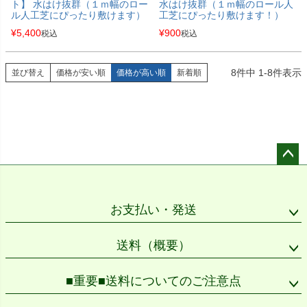
ト】 水はけ抜群（１ｍ幅のロー
水はけ抜群（１ｍ幅のロール人
ル人工芝にぴったり敷けます）
工芝にぴったり敷けます！）
¥
5,400
¥
900
税込
税込
8
件中
1
-
8
件表示
並び替え
価格が安い順
価格が高い順
新着順
ペー
ジト
ップ
お支払い・発送
へ
送料（概要）
■重要■送料についてのご注意点