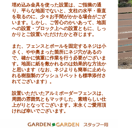
埋め込み金具を使った設置は、ご指摘の通
り、平らな地面でないと、支柱の水平・垂直
を取るのに、少々お手間がかかる場合がござ
います。しかし、ご苦心のかいあって、地面
への設置・ブロック上への設置ともに、しっ
かりとご設置いただけたかと存じます。
また、フェンスとポールを固定するネジは小
さく、やや奥まった箇所にネジ穴があるの
で、確かに慎重に作業を行う必要がございま
す。地面に紙を敷かれるのは効果的な方法か
と思います（なお、ネジよりも簡単に止めら
れる樹脂製のプッシュリベットも標準添付さ
れてございます）。
設置いただいたアルミボーダーフェンスは、
周囲の雰囲気ともマッチした、素晴らしい仕
上がりとなってございます。末永くご愛用頂
ければ幸いでございます。