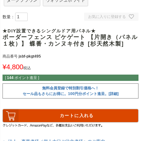
ダークブラウン
ウォッシュホワイト
数量：
お気に入りに登録する
★DIY設置できるシングルドア用パネル★
ボーダーフェンス ピケゲート 【片開き（パネル
１枚）】 蝶番・カンヌキ付き [杉天然木製]
商品番号
jsbf-pkgt495
¥
4,800
税込
[
144
ポイント進呈 ]
無料会員登録で特別割引価格へ！
セール品もさらにお得に。100円分ポイント進呈。[詳細]
カートに入れる