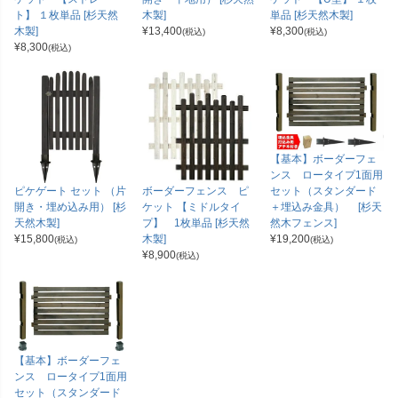
ト】 １枚単品 [杉天然
木製]
単品 [杉天然木製]
木製]
¥
13,400
¥
8,300
(税込)
(税込)
¥
8,300
(税込)
【基本】ボーダーフェ
ンス ロータイプ1面用
セット（スタンダード
ピケゲート セット （片
ボーダーフェンス ピ
＋埋込み金具） [杉天
開き・埋め込み用） [杉
ケット 【ミドルタイ
然木フェンス]
天然木製]
プ】 1枚単品 [杉天然
¥
19,200
¥
15,800
木製]
(税込)
(税込)
¥
8,900
(税込)
【基本】ボーダーフェ
ンス ロータイプ1面用
セット（スタンダード