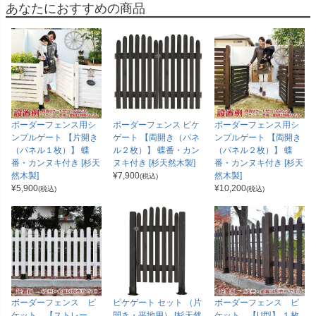
あなたにおすすめの商品
ボーダーフェンス用シ
ボーダーフェンス ピケ
ボーダーフェンス用シ
ンプルゲート 【片開き
ゲート 【両開き（パネ
ンプルゲート 【両開き
（パネル１枚）】 蝶
ル２枚）】 蝶番・カン
（パネル２枚）】 蝶
番・カンヌキ付き [杉天
ヌキ付き [杉天然木製]
番・カンヌキ付き [杉天
然木製]
¥
7,900
然木製]
(税込)
¥
5,900
¥
10,200
(税込)
(税込)
ボーダーフェンス ピ
ピケゲート セット （片
ボーダーフェンス ピ
ケット 【ストレー
開き・平地用） [杉天然
ケット 【U型】 １枚