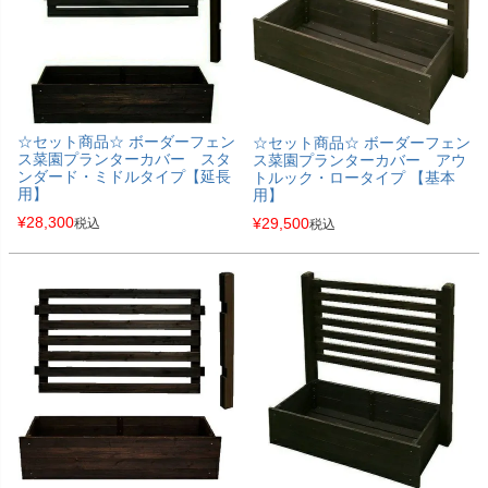
☆セット商品☆ ボーダーフェン
☆セット商品☆ ボーダーフェン
ス菜園プランターカバー スタ
ス菜園プランターカバー アウ
ンダード・ミドルタイプ【延長
トルック・ロータイプ 【基本
用】
用】
¥
28,300
¥
29,500
税込
税込