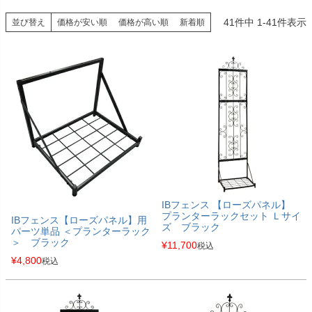
41
件中
1
-
41
件表示
並び替え
価格が安い順
価格が高い順
新着順
IBフェンス 【ローズパネル】
プランターラックセット Ｌサイ
IBフェンス【ローズパネル】用
ズ ブラック
パーツ単品 ＜プランターラック
＞ ブラック
¥
11,700
税込
¥
4,800
税込