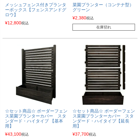
メッシュフェンス付きプランタ
菜園プランター（コンテナ型）
ーボックス【フェンスアンドグ
グリーン
ロウ】
¥
2,380
税込
¥
12,800
税込
在庫切れ
☆セット商品☆ ボーダーフェン
☆セット商品☆ ボーダーフェン
ス菜園プランターカバー スタ
ス菜園プランターカバー スタ
ンダード・ハイタイプ 【基本
ンダード・ハイタイプ【延長
用】
用】
¥
43,100
¥
37,700
税込
税込