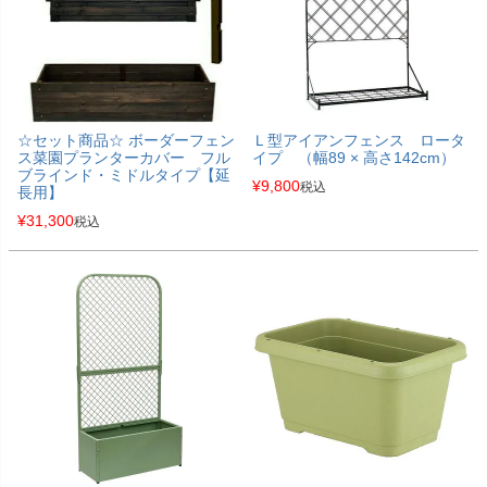
☆セット商品☆ ボーダーフェン
Ｌ型アイアンフェンス ロータ
ス菜園プランターカバー フル
イプ （幅89 × 高さ142cm）
ブラインド・ミドルタイプ【延
¥
9,800
税込
長用】
¥
31,300
税込