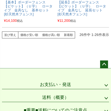
【基本】ボーダーフェンス
【延長】ボーダーフェンス
【ピケット】（Ｕ字） ロータ
【ピケット】（Ｕ字） ロータ
イプ 金具なし 基本セット
イプ 金具なし 延長セット
[杉天然木フェンス]
[杉天然木フェンス]
¥
14,100
¥
11,200
税込
税込
26
件中
1
-
26
件表示
並び替え
価格が安い順
価格が高い順
新着順
ペー
ジト
ップ
お支払い・発送
へ
送料（概要）
■重要■送料についてのご注意点