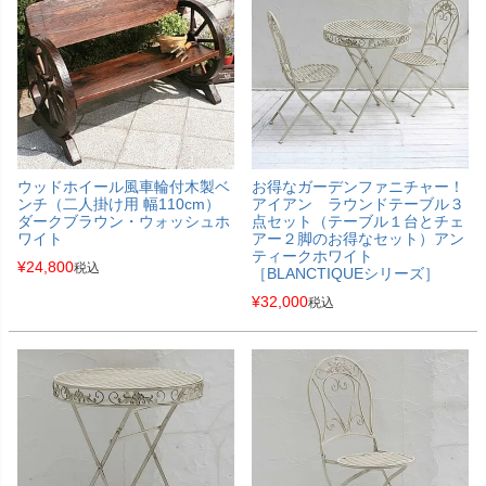
ウッドホイール風車輪付木製ベ
お得なガーデンファニチャー！
ンチ（二人掛け用 幅110cm）
アイアン ラウンドテーブル３
ダークブラウン・ウォッシュホ
点セット（テーブル１台とチェ
ワイト
アー２脚のお得なセット）アン
ティークホワイト
¥
24,800
税込
［BLANCTIQUEシリーズ］
¥
32,000
税込