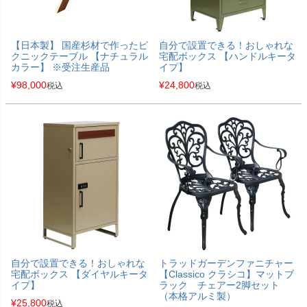
【日本製】 国産杉材で作ったピ
自分で設置できる！おしゃれな
クニックテーブル 【ナチュラル
宅配ボックス 【ハンドルキータ
カラー】 ※受注生産品
イプ】
¥
98,000
¥
24,800
税込
税込
自分で設置できる！おしゃれな
トラッドガーデンファニチャー
宅配ボックス 【ダイヤルキータ
【Classico クラシコ】マットブ
イプ】
ラック チェアー2脚セット
（本格アルミ製）
¥
25,800
税込