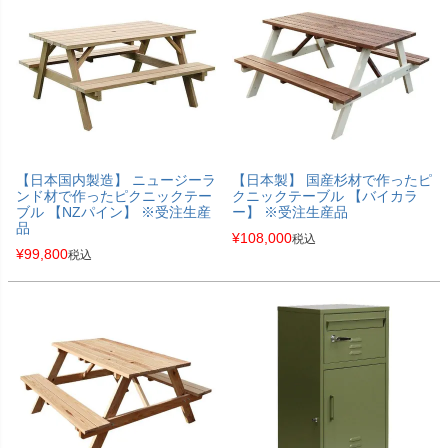
【日本国内製造】 ニュージーラ
【日本製】 国産杉材で作ったピ
ンド材で作ったピクニックテー
クニックテーブル 【バイカラ
ブル 【NZパイン】 ※受注生産
ー】 ※受注生産品
品
¥
108,000
税込
¥
99,800
税込