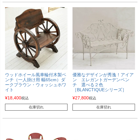
ウッドホイール風車輪付木製ベ
優雅なデザインが秀逸！アイア
ンチ（一人掛け用 幅65cm）ダ
ン エレガントガーデンベン
ークブラウン・ウォッシュホワ
チ 選べる２色
イト
［BLANCTIQUEシリーズ］
¥
18,400
¥
27,800
税込
税込
在庫切れ
在庫切れ