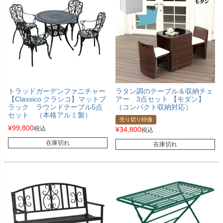
トラッドガーデンファニチャー
ラタン調のテーブル＆収納チェ
【Classico クラシコ】マットブ
アー 3点セット 【モダン】
ラック ラウンドテーブル5点
（コンパクト収納対応）
セット （本格アルミ製）
売り切り特価
¥
99,800
税込
¥
34,800
税込
在庫切れ
在庫切れ