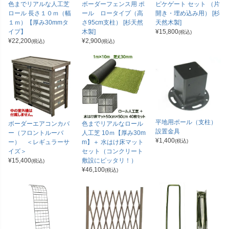
色までリアルな人工芝
ボーダーフェンス用 ポ
ピケゲート セット （片
ロール 長さ１０ｍ（幅
ール ロータイプ（高
開き・埋め込み用） [杉
１ｍ）【厚み30mmタ
さ95cm支柱） [杉天然
天然木製]
イプ】
木製]
¥
15,800
(税込)
¥
22,200
¥
2,900
(税込)
(税込)
平地用ポール（支柱）
ボーダーエアコンカバ
色までリアルなロール
設置金具
ー（フロントルーバ
人工芝 10ｍ【厚み30m
¥
1,400
(税込)
ー） ＜レギュラーサ
m】＋ 水はけ床マット
イズ＞
セット（コンクリート
¥
15,400
敷設にピッタリ！）
(税込)
¥
46,100
(税込)