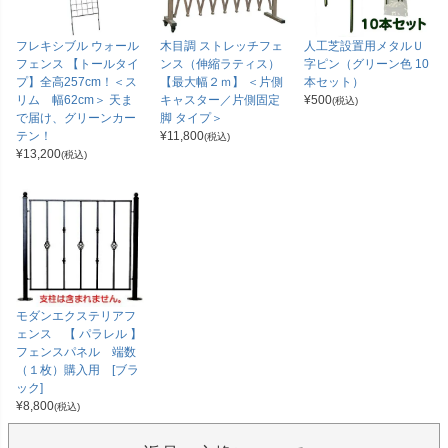
フレキシブル ウォール
木目調 ストレッチフェ
人工芝設置用メタルＵ
フェンス 【トールタイ
ンス（伸縮ラティス）
字ピン（グリーン色 10
プ】全高257cm！＜ス
【最大幅２ｍ】 ＜片側
本セット）
リム 幅62cm＞ 天ま
キャスター／片側固定
¥
500
(税込)
で届け、グリーンカー
脚 タイプ＞
テン！
¥
11,800
(税込)
¥
13,200
(税込)
モダンエクステリアフ
ェンス 【 パラレル 】
フェンスパネル 端数
（１枚）購入用 [ブラ
ック]
¥
8,800
(税込)