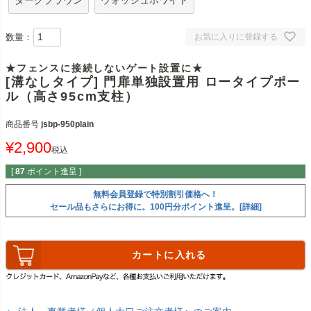
ダークブラウン
ウォッシュホワイト
数量：
お気に入りに登録する
★フェンスに接続しないゲート設置に★
[溝なしタイプ] 門扉単独設置用 ロータイプポー
ル（高さ95cm支柱）
商品番号
jsbp-950plain
¥
2,900
税込
[
87
ポイント進呈 ]
無料会員登録で特別割引価格へ！
セール品もさらにお得に。100円分ポイント進呈。[詳細]
カートに入れる