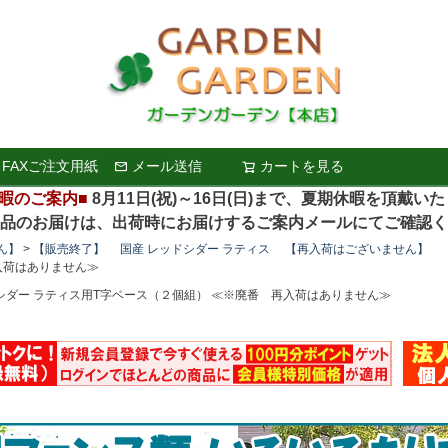
FAXご注文用紙
メール送信
カートを見る
検索
暇のご案内■
8月11日(祝)～16日(日)まで、夏期休暇を頂戴い
お届けは、出荷時にお届けするご案内メールにてご確認く
ん】
【販売終了】 国産 レッドシダー ラティス 【再入荷はございません】
入荷はありません≫
シダー ラティス用T字ベース（２個組） ≪※廃番 再入荷はありません≫