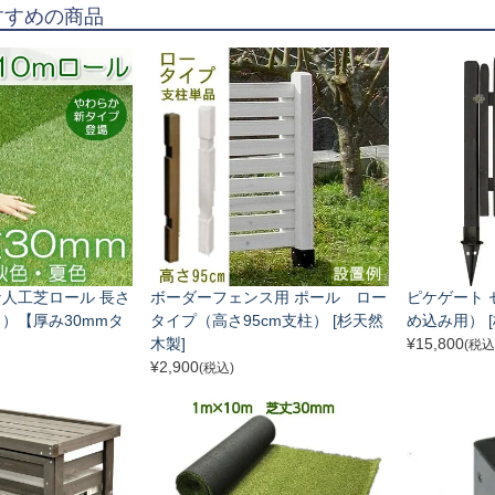
すすめの商品
人工芝ロール 長さ
ボーダーフェンス用 ポール ロー
ピケゲート 
）【厚み30mmタ
タイプ（高さ95cm支柱） [杉天然
め込み用） 
木製]
¥
15,800
(税込
¥
2,900
(税込)