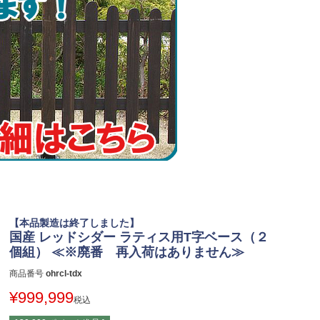
【本品製造は終了しました】
国産 レッドシダー ラティス用T字ベース（２
個組） ≪※廃番 再入荷はありません≫
商品番号
ohrcl-tdx
¥
999,999
税込