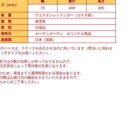
幅
奥行
高さ
イズ（ｍｍ）
70
400
305
材 質
ウエスタンレッドシダー（カナダ産）
塗 装
無塗装
形 状
完成品
発売元
ガーデンガーデン オリジナル商品
原産国
日本（国産）
プのベースは、ラティスを自立させるのに向いています（壁沿いに添わせ
、L字タイプをお使いください）。
店では少数の在庫しか持っておりませんので、
注文状況によって受注後の生産になります。
のため、発送まで１週間程度かかる場合があります。
の際はお届け日の確認をさせていただきますので、
らかじめご了承ください。