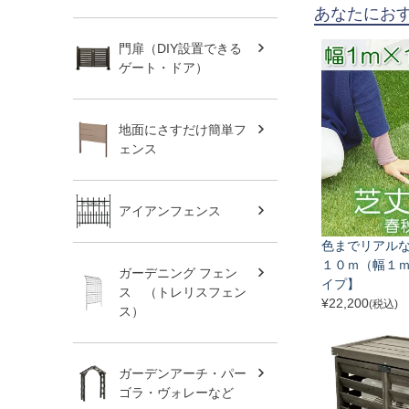
あなたにお
門扉（DIY設置できる
ゲート・ドア）
地面にさすだけ簡単フ
ェンス
アイアンフェンス
色までリアルな
１０ｍ（幅１ｍ
ガーデニング フェン
イプ】
ス （トレリスフェン
¥
22,200
(税込)
ス）
ガーデンアーチ・パー
ゴラ・ヴォレーなど