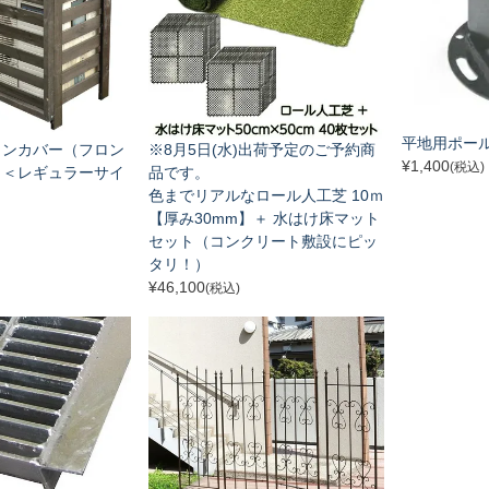
平地用ポー
コンカバー（フロン
※8月5日(水)出荷予定のご予約商
¥
1,400
(税込)
 ＜レギュラーサイ
品です。
色までリアルなロール人工芝 10ｍ
【厚み30mm】＋ 水はけ床マット
セット（コンクリート敷設にピッ
タリ！）
¥
46,100
(税込)