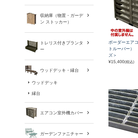
収納庫（物置・ガーデ
ン ストッカー）
ボーダーエア
トレリス付きプランタ
トルーバー）
ー
ズ＞
¥
15,400
(税込)
ウッドデッキ・縁台
ウッドデッキ
縁台
エアコン室外機カバー
ガーデンファニチャー