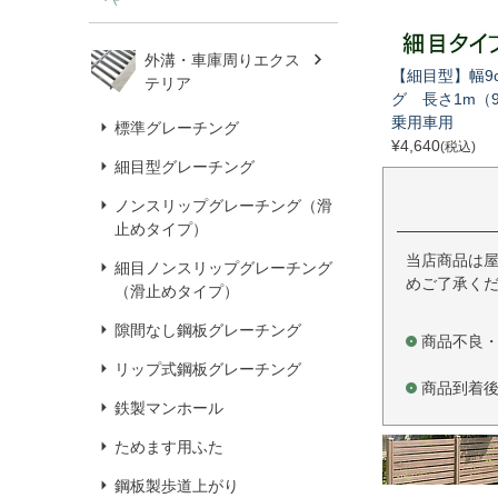
外溝・車庫周りエクス
【細目型】幅9
テリア
グ 長さ1m（
乗用車用
標準グレーチング
¥
4,640
(税込)
細目型グレーチング
ノンスリップグレーチング（滑
止めタイプ）
当店商品は
細目ノンスリップグレーチング
めご了承く
（滑止めタイプ）
隙間なし鋼板グレーチング
商品不良
リップ式鋼板グレーチング
商品到着
鉄製マンホール
ためます用ふた
鋼板製歩道上がり