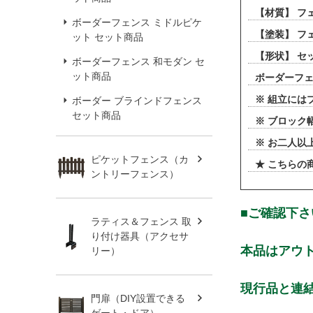
【材質】 フェ
ボーダーフェンス ミドルピケ
【塗装】 フ
ット セット商品
【形状】 セ
ボーダーフェンス 和モダン セ
ット商品
ボーダーフ
※ 組立には
ボーダー ブラインドフェンス
セット商品
※ ブロック
※ お二人以
ピケットフェンス（カ
★ こちらの
ントリーフェンス）
■ご確認下さ
ラティス＆フェンス 取
り付け器具（アクセサ
本品はアウ
リー）
現行品と連
門扉（DIY設置できる
ゲート・ドア）