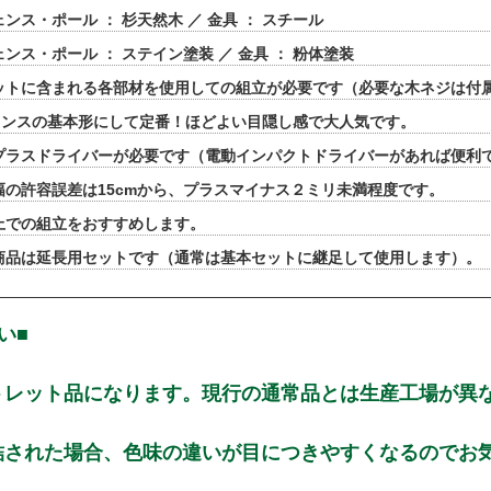
ンス・ポール ： 杉天然木 ／ 金具 ： スチール
ェンス・ポール ： ステイン塗装 ／ 金具 ： 粉体塗装
ットに含まれる各部材を使用しての組立が必要です（必要な木ネジは付
ェンスの基本形にして定番！ほどよい目隠し感で大人気です。
プラスドライバーが必要です（電動インパクトドライバーがあれば便利
幅の許容誤差は15cmから、プラスマイナス２ミリ未満程度です。
上での組立をおすすめします。
商品は延長用セットです（通常は基本セットに継足して使用します）。
い■
トレット品になります。現行の通常品とは生産工場が異
結された場合、色味の違いが目につきやすくなるのでお