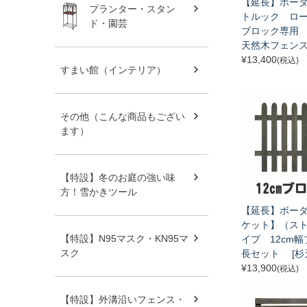
【延長】ボー
プランター・スタン
トルック ロー
ド・園芸
ブロック専用 
天然木フェンス
¥
13,400
(税込)
すまい館（インテリア）
その他（こんな商品もござい
ます）
【特設】冬のお庭の強い味
方！雪かきツール
【延長】ボー
ケット】（ス
【特設】N95マスク・KN95マ
イプ 12cm
スク
長セット [杉
¥
13,900
(税込)
【特設】外溝沿いフェンス・