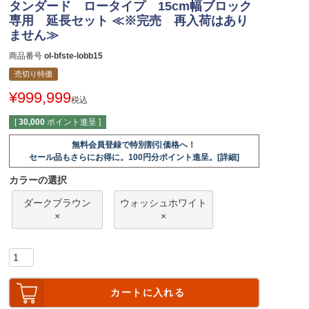
タンダード ロータイプ 15cm幅ブロック
専用 延長セット ≪※完売 再入荷はあり
ません≫
商品番号
ol-bfste-lobb15
売切り特価
¥
999,999
税込
[
30,000
ポイント進呈 ]
無料会員登録で特別割引価格へ！
セール品もさらにお得に。100円分ポイント進呈。[詳細]
カラーの選択
ダークブラウン
ウォッシュホワイト
×
×
カートに入れる