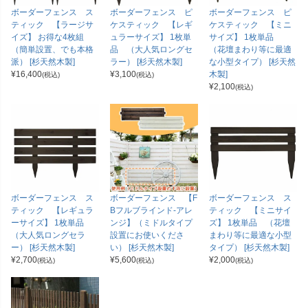
ボーダーフェンス ス
ボーダーフェンス ピ
ボーダーフェンス ピ
ティック 【ラージサ
ケスティック 【レギ
ケスティック 【ミニ
イズ】 お得な4枚組
ュラーサイズ】 1枚単
サイズ】 1枚単品
（簡単設置、でも本格
品 （大人気ロングセ
（花壇まわり等に最適
派） [杉天然木製]
ラー） [杉天然木製]
な小型タイプ） [杉天然
¥
16,400
¥
3,100
木製]
(税込)
(税込)
¥
2,100
(税込)
ボーダーフェンス ス
ボーダーフェンス 【F
ボーダーフェンス ス
ティック 【レギュラ
Bフルブラインド-アレ
ティック 【ミニサイ
ーサイズ】 1枚単品
ンジ】（ミドルタイプ
ズ】 1枚単品 （花壇
（大人気ロングセラ
設置にお使いくださ
まわり等に最適な小型
ー） [杉天然木製]
い） [杉天然木製]
タイプ） [杉天然木製]
¥
2,700
¥
5,600
¥
2,000
(税込)
(税込)
(税込)