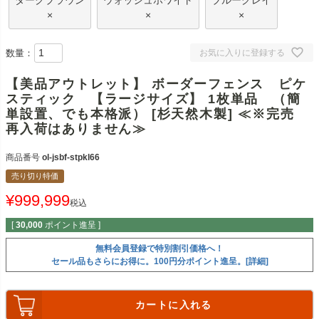
ダークブラウン
ウォッシュホワイト
ブルーグレイ
×
×
×
数量：
お気に入りに登録する
【美品アウトレット】 ボーダーフェンス ピケ
スティック 【ラージサイズ】 1枚単品 （簡
単設置、でも本格派） [杉天然木製] ≪※完売
再入荷はありません≫
商品番号
ol-jsbf-stpkl66
売り切り特価
¥
999,999
税込
[
30,000
ポイント進呈 ]
無料会員登録で特別割引価格へ！
セール品もさらにお得に。100円分ポイント進呈。[詳細]
カートに入れる