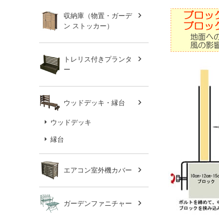
収納庫（物置・ガーデ
ン ストッカー）
トレリス付きプランタ
ー
ウッドデッキ・縁台
ウッドデッキ
縁台
エアコン室外機カバー
ガーデンファニチャー