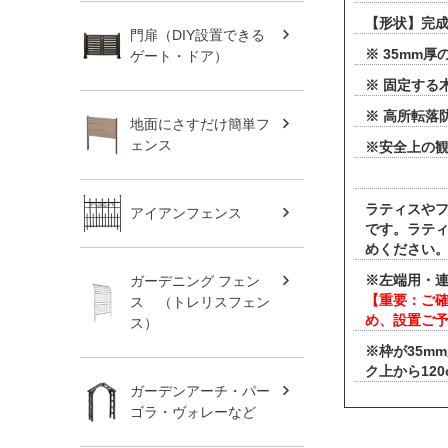
【形状】完
門扉（DIY設置できる
※ 35mm
ゲート・ドア）
※ 固定する
※ 高所転落
地面にさすだけ簡単フ
ェンス
※安全上の観
ラティスやフ
アイアンフェンス
です。ラテ
めください
※左端用・連
ガーデニング フェン
【重要：ご
ス （トレリスフェン
め、設置ご
ス）
※枠が35m
ク上から12
ガーデンアーチ・パー
ゴラ・ヴォレーなど