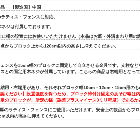
成品 【製造国】中国
厚のラティス・フェンスに対応。
木ネジは付属しております。
防止柵の設置にはお使いいただけません（本品はお庭・外溝まわり用の
点からブロック上から120cm以内の高さに抑えてください。
ェンスを15cm幅のブロックに固定して自立させる金具です。支柱など
ィスとの固定用木ネジが付属しています。こちらの商品は右端用となっ
。
結用・右端用があり、それぞれブロック幅10cm・12cm・15cm用の
確認ください】設置強度を保つため、ブロック締付け固定のあそび幅は
予定のブロックが、所定の幅（誤差プラスマイナス3ミリ程度）であるか
m厚のラティス・フェンスにご使用いただけます。安全上の観点からブ
0cm以内の高さに抑えてください。