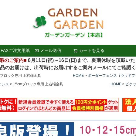
FAXご注文用紙
メール送信
カートを見る
検索
暇のご案内■
8月11日(祝)～16日(日)まで、夏期休暇を頂戴い
お届けは、出荷時にお届けするご案内メールにてご確認く
cmブロック専用 上右端金具
HOME
ボーダーフェンス（ウッドフ
ェンス
15cmブロック専用 上右端金具
HOME
ピケ