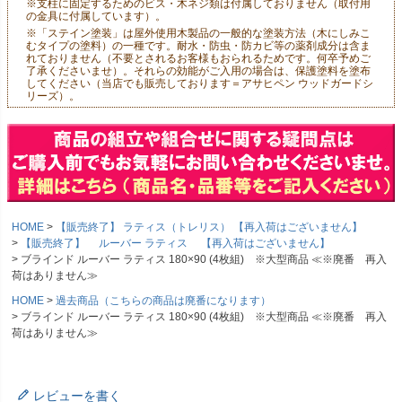
※支柱に固定するためのビス・木ネジ類は付属しておりません（取付用
の金具に付属しています）。
※「ステイン塗装」は屋外使用木製品の一般的な塗装方法（木にしみこ
むタイプの塗料）の一種です。耐水・防虫・防カビ等の薬剤成分は含ま
れておりません（不要とされるお客様もおられるためです。何卒予めご
了承くださいませ）。それらの効能がご入用の場合は、保護塗料を塗布
してください（当店でも販売しております＝アサヒペン ウッドガードシ
リーズ）。
HOME
【販売終了】 ラティス（トレリス） 【再入荷はございません】
【販売終了】 ルーバー ラティス 【再入荷はございません】
ブラインド ルーバー ラティス 180×90 (4枚組) ※大型商品 ≪※廃番 再入
荷はありません≫
HOME
過去商品（こちらの商品は廃番になります）
ブラインド ルーバー ラティス 180×90 (4枚組) ※大型商品 ≪※廃番 再入
荷はありません≫
レビューを書く