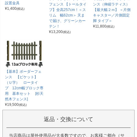
設置金具
フェンス 【トールタイ
ンス（伸縮ラティス）
¥
1,400
(税込)
プ】全高257cm！＜ス
【最大幅２ｍ】 ＜片側
リム 幅62cm＞ 天ま
キャスター／片側固定
で届け、グリーンカー
脚 タイプ＞
テン！
¥
11,800
(税込)
¥
13,200
(税込)
【基本】ボーダーフェ
ンス 【ピケット】
（Ｕ字） ロータイ
プ 12cm幅ブロック専
用 基本セット [杉天
然木フェンス]
¥
19,500
(税込)
返品・交換について
当店商品は屋外使用品が大多数ですので、お客様ご都合（サ