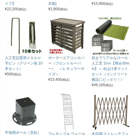
イプ】
木製]
¥
15,800
(税込)
¥
22,200
¥
2,900
(税込)
(税込)
人工芝設置用メタルＵ
ボーダーエアコンカバ
色までリアルなロール
字ピン（グリーン色 10
ー（フロントルーバ
人工芝 10ｍ【厚み30m
本セット）
ー） ＜レギュラーサ
m】＋ 水はけ床マット
¥
500
イズ＞
セット（コンクリート
(税込)
¥
15,400
敷設にピッタリ！）
(税込)
¥
46,100
(税込)
平地用ポール（支柱）
フレキシブル ウォール
木目調 ストレッチフェ