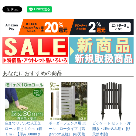
あなたにおすすめの商品
色までリアルな人工芝
ボーダーフェンス用 ポ
ピケゲート セット （片
ロール 長さ１０ｍ（幅
ール ロータイプ（高
開き・埋め込み用） [杉
１ｍ）【厚み30mmタ
さ95cm支柱） [杉天然
天然木製]