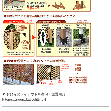
▼ お好みのレイアウトを実現！設置用具
{{items::group::latticefitting}}