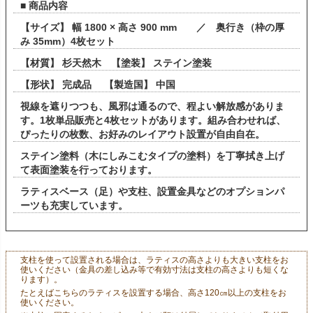
■ 商品内容
【サイズ】 幅 1800 × 高さ 900 mm ／ 奥行き（枠の厚
み 35mm）4枚セット
【材質】 杉天然木 【塗装】 ステイン塗装
【形状】 完成品 【製造国】 中国
視線を遮りつつも、風邪は通るので、程よい解放感がありま
す。1枚単品販売と4枚セットがあります。組み合わせれば、
ぴったりの枚数、お好みのレイアウト設置が自由自在。
ステイン塗料（木にしみこむタイプの塗料）を丁寧拭き上げ
て表面塗装を行っております。
ラティスベース（足）や支柱、設置金具などのオプションパ
ーツも充実しています。
支柱を使って設置される場合は、ラティスの高さよりも大きい支柱をお
使いください（金具の差し込み等で有効寸法は支柱の高さよりも短くな
ります）。
たとえばこちらのラティスを設置する場合、高さ120㎝以上の支柱をお
使いください。