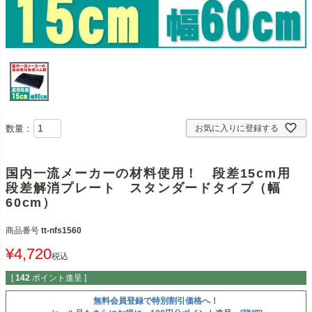
数量：
お気に入りに登録する
国内一流メーカーの材料使用！ 段差15cm用
段差解消プレート スタンダードタイプ（幅
60cm）
商品番号
tt-nfs1560
¥
4,720
税込
[
142
ポイント進呈 ]
無料会員登録で特別割引価格へ！