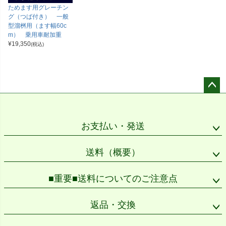
ためます用グレーチン
グ（つば付き） 一般
型溜桝用（ます幅60c
m） 乗用車耐加重
¥
19,350
(税込)
ペー
ジト
ップ
お支払い・発送
へ
送料（概要）
■重要■送料についてのご注意点
返品・交換