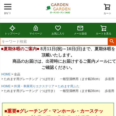
ｶﾃｺﾞﾘ
カート
トップページ
マイページ
お気に入り
メール送信
カートを見る
■夏期休暇のご案内■
8月11日(祝)～16日(日)まで、夏期休暇を
頂戴いたします。
商品のお届けは、出荷時にお届けするご案内メールにて
ご確認ください。
HOME
全品
ためます用グレーチング（つば付き） 一般型溜桝用（ます幅36cm） 歩道用
HOME
外溝・車庫周りエクステリア
ためます用ふた
ためます用グレーチング（つば付き） 一般型溜桝用（ます幅36cm） 歩道用
■重要■グレーチング・マンホール・カーステッ