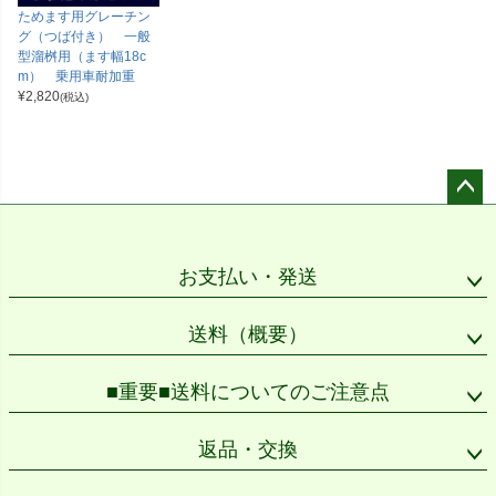
ためます用グレーチン
グ（つば付き） 一般
型溜桝用（ます幅18c
m） 乗用車耐加重
¥
2,820
(税込)
ペー
ジト
ップ
お支払い・発送
へ
送料（概要）
■重要■送料についてのご注意点
返品・交換