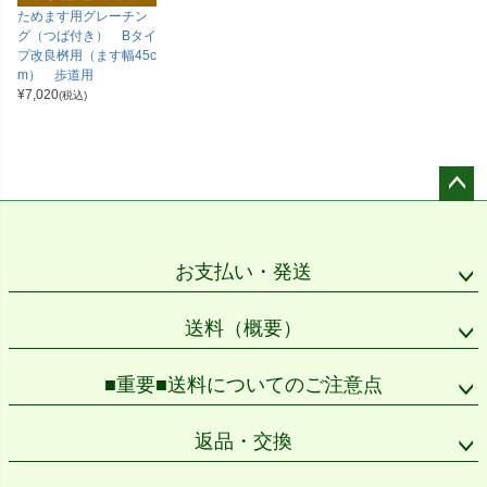
ためます用グレーチン
グ（つば付き） Bタイ
プ改良桝用（ます幅45c
m） 歩道用
¥
7,020
(税込)
ペー
ジト
ップ
お支払い・発送
へ
送料（概要）
■重要■送料についてのご注意点
返品・交換