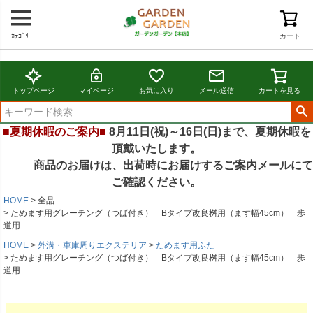
ｶﾃｺﾞﾘ
カート
トップページ
マイページ
お気に入り
メール送信
カートを見る
■夏期休暇のご案内■
8月11日(祝)～16日(日)まで、夏期休暇を
頂戴いたします。
商品のお届けは、出荷時にお届けするご案内メールにて
ご確認ください。
HOME
全品
ためます用グレーチング（つば付き） Bタイプ改良桝用（ます幅45cm） 歩
道用
HOME
外溝・車庫周りエクステリア
ためます用ふた
ためます用グレーチング（つば付き） Bタイプ改良桝用（ます幅45cm） 歩
道用