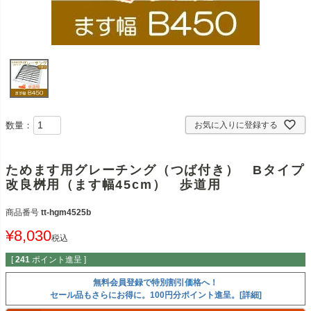
数量：
お気に入りに登録する
ためます用グレーチング（つば付き） Bタイプ
改良桝用（ます幅45cm） 歩道用
商品番号
tt-hgm4525b
¥
8,030
税込
[
241
ポイント進呈 ]
無料会員登録で特別割引価格へ！
セール品もさらにお得に。100円分ポイント進呈。[詳細]