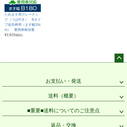
ためます用グレーチン
グ（つば付き） Bタイ
プ改良桝用（ます幅18c
m） 乗用車耐加重
¥
2,820
(税込)
ペー
ジト
ップ
お支払い・発送
へ
送料（概要）
■重要■送料についてのご注意点
返品・交換