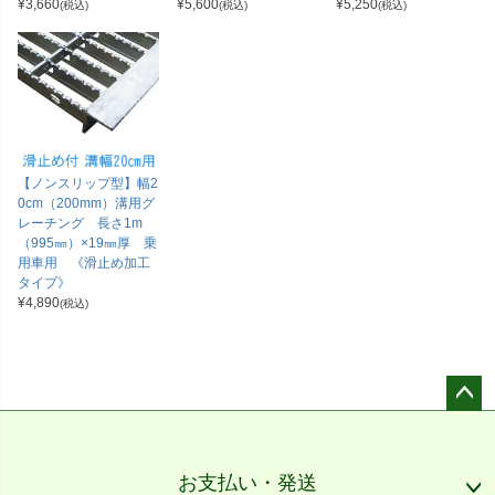
¥
3,660
¥
5,600
¥
5,250
(税込)
(税込)
(税込)
【ノンスリップ型】幅2
0cm（200mm）溝用グ
レーチング 長さ1m
（995㎜）×19㎜厚 乗
用車用 《滑止め加工
タイプ》
¥
4,890
(税込)
ペー
ジト
ップ
お支払い・発送
へ