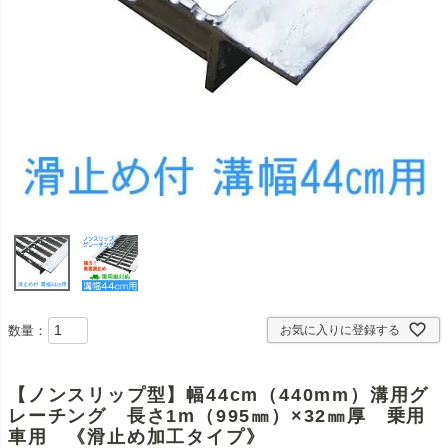
数量：
お気に入りに登録する
【ノンスリップ型】幅44cm（440mm）溝用グ
レーチング 長さ1m（995㎜）×32㎜厚 乗用
車用 《滑止め加工タイプ》