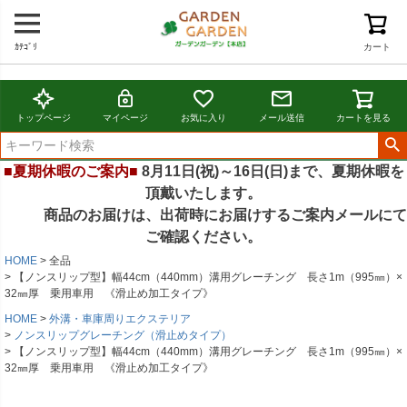
ｶﾃｺﾞﾘ
カート
トップページ
マイページ
お気に入り
メール送信
カートを見る
■夏期休暇のご案内■
8月11日(祝)～16日(日)まで、夏期休暇を
頂戴いたします。
商品のお届けは、出荷時にお届けするご案内メールにて
ご確認ください。
HOME
全品
【ノンスリップ型】幅44cm（440mm）溝用グレーチング 長さ1m（995㎜）×
32㎜厚 乗用車用 《滑止め加工タイプ》
HOME
外溝・車庫周りエクステリア
ノンスリップグレーチング（滑止めタイプ）
【ノンスリップ型】幅44cm（440mm）溝用グレーチング 長さ1m（995㎜）×
32㎜厚 乗用車用 《滑止め加工タイプ》