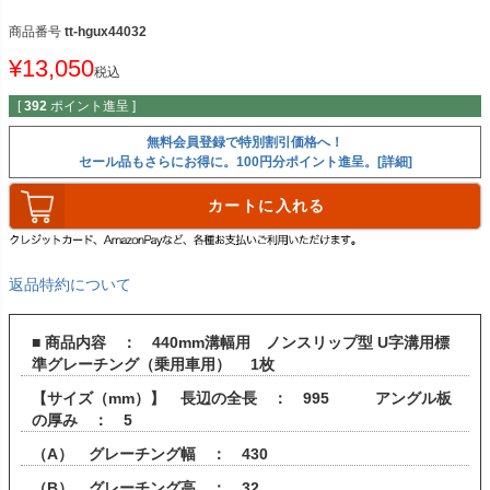
商品番号
tt-hgux44032
¥
13,050
税込
[
392
ポイント進呈 ]
無料会員登録で特別割引価格へ！
セール品もさらにお得に。100円分ポイント進呈。[詳細]
カートに入れる
返品特約について
■ 商品内容 ： 440mm溝幅用 ノンスリップ型 U字溝用標
準グレーチング（乗用車用） 1枚
【サイズ（mm）】 長辺の全長 ： 995 アングル板
の厚み ： 5
（A） グレーチング幅 ： 430
（B） グレーチング高 ： 32