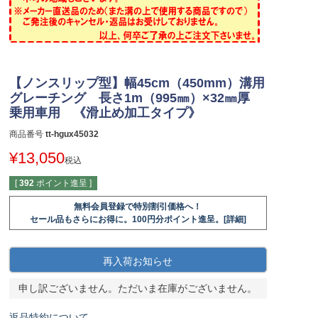
【ノンスリップ型】幅45cm（450mm）溝用
グレーチング 長さ1m（995㎜）×32㎜厚
乗用車用 《滑止め加工タイプ》
商品番号
tt-hgux45032
¥
13,050
税込
[
392
ポイント進呈 ]
無料会員登録で特別割引価格へ！
セール品もさらにお得に。100円分ポイント進呈。[詳細]
再入荷お知らせ
申し訳ございません。ただいま在庫がございません。
返品特約について