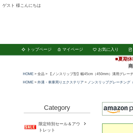
ゲスト 様こんにちは
トップページ
マイページ
お気に入り
■夏期休
商品の
HOME
全品
【ノンスリップ型】幅45cm（450mm）溝用グレー
HOME
外溝・車庫周りエクステリア
ノンスリップグレーチング
Category
限定特別セール＆アウ
トレット