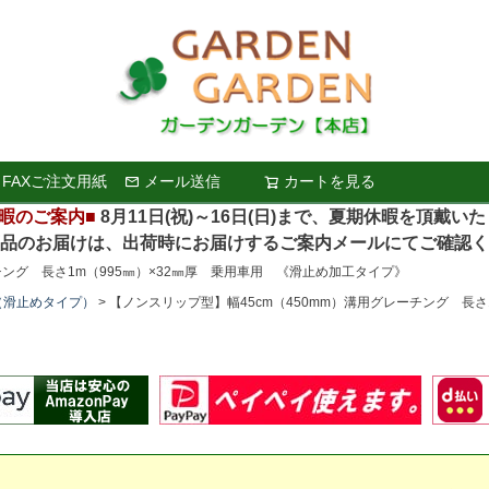
FAXご注文用紙
メール送信
カートを見る
検索
暇のご案内■
8月11日(祝)～16日(日)まで、夏期休暇を頂戴い
お届けは、出荷時にお届けするご案内メールにてご確認く
チング 長さ1m（995㎜）×32㎜厚 乗用車用 《滑止め加工タイプ》
（滑止めタイプ）
【ノンスリップ型】幅45cm（450mm）溝用グレーチング 長さ