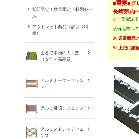
■重要■
期間限定！数量限定！特別セー
長崎県内
ル
／一部配送不
アウトレット商品（訳あり特
該当地域への
価）
※ 通常商品
※ 上記に該
まるで本物の人工芝
（安全・高品質）
アルミボーダーフェン
ス
アルミ目隠しフェンス
アルミストレッチフェ
ンス