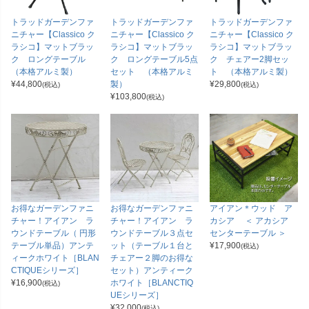
トラッドガーデンファ
トラッドガーデンファ
トラッドガーデンファ
ニチャー【Classico ク
ニチャー【Classico ク
ニチャー【Classico ク
ラシコ】マットブラッ
ラシコ】マットブラッ
ラシコ】マットブラッ
ク ロングテーブル
ク ロングテーブル5点
ク チェアー2脚セッ
（本格アルミ製）
セット （本格アルミ
ト （本格アルミ製）
¥
44,800
製）
¥
29,800
(税込)
(税込)
¥
103,800
(税込)
お得なガーデンファニ
お得なガーデンファニ
アイアン＊ウッド ア
チャー！アイアン ラ
チャー！アイアン ラ
カシア ＜ アカシア
ウンドテーブル（ 円形
ウンドテーブル３点セ
センターテーブル ＞
テーブル単品）アンテ
ット（テーブル１台と
¥
17,900
(税込)
ィークホワイト［BLAN
チェアー２脚のお得な
CTIQUEシリーズ］
セット）アンティーク
¥
16,900
ホワイト［BLANCTIQ
(税込)
UEシリーズ］
¥
32,000
(税込)