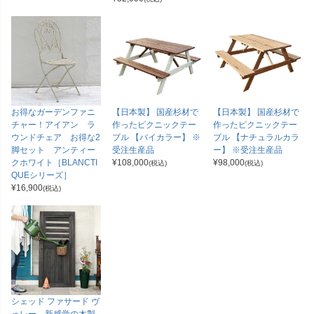
お得なガーデンファニ
【日本製】 国産杉材で
【日本製】 国産杉材で
チャー！アイアン ラ
作ったピクニックテー
作ったピクニックテー
ウンドチェア お得な2
ブル 【バイカラー】 ※
ブル 【ナチュラルカラ
脚セット アンティー
受注生産品
ー】 ※受注生産品
クホワイト［BLANCTI
¥
108,000
¥
98,000
(税込)
(税込)
QUEシリーズ］
¥
16,900
(税込)
シェッド ファサード ヴ