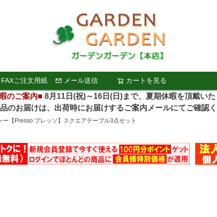
FAXご注文用紙
メール送信
カートを見る
検索
暇のご案内■
8月11日(祝)～16日(日)まで、夏期休暇を頂戴い
お届けは、出荷時にお届けするご案内メールにてご確認く
ー【Presso プレッソ】スクエアテーブル3点セット