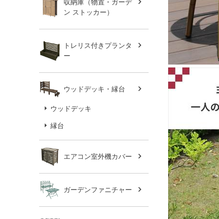
収納庫（物置・ガーデ
ン ストッカー）
トレリス付きプランタ
ー
ウッドデッキ・縁台
ウッドデッキ
縁台
エアコン室外機カバー
ガーデンファニチャー