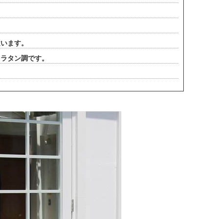
。
違います。
るラタン調です。