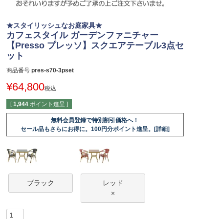
★スタイリッシュなお庭家具★
カフェスタイル ガーデンファニチャー
【Presso プレッソ】スクエアテーブル3点セ
ット
商品番号
pres-s70-3pset
¥
64,800
税込
[
1,944
ポイント進呈 ]
無料会員登録で特別割引価格へ！
セール品もさらにお得に。100円分ポイント進呈。[詳細]
ブラック
レッド
×