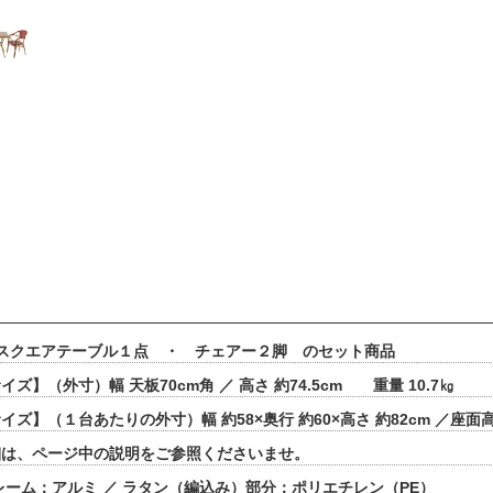
スクエアテーブル１点 ・ チェアー２脚 のセット商品
ズ】（外寸）幅 天板70cm角 ／ 高さ 約74.5cm 重量 10.7㎏
ズ】（１台あたりの外寸）幅 約58×奥行 約60×高さ 約82cm ／座面高
細は、ページ中の説明をご参照くださいませ。
レーム：アルミ ／ ラタン（編込み）部分：ポリエチレン（PE）