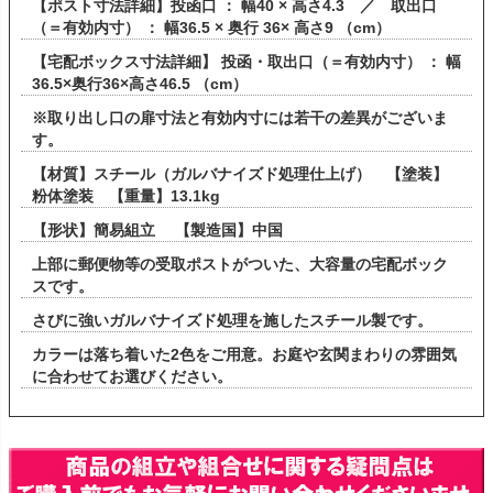
【ポスト寸法詳細】投函口 ： 幅40 × 高さ4.3 ／ 取出口
（＝有効内寸） ： 幅36.5 × 奥行 36× 高さ9 （cm）
【宅配ボックス寸法詳細】 投函・取出口（＝有効内寸） ： 幅
36.5×奥行36×高さ46.5 （cm）
※取り出し口の扉寸法と有効内寸には若干の差異がございま
す。
【材質】スチール（ガルバナイズド処理仕上げ） 【塗装】
粉体塗装 【重量】13.1kg
【形状】簡易組立 【製造国】中国
上部に郵便物等の受取ポストがついた、大容量の宅配ボック
スです。
さびに強いガルバナイズド処理を施したスチール製です。
カラーは落ち着いた2色をご用意。お庭や玄関まわりの雰囲気
に合わせてお選びください。