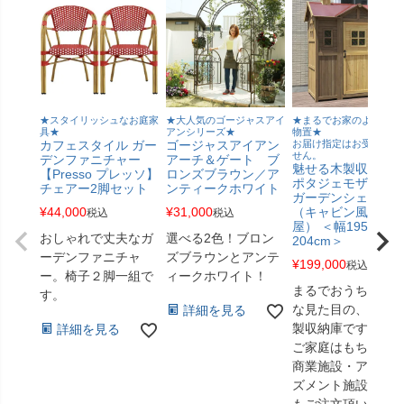
★スタイリッシュなお庭家
★大人気のゴージャスアイ
★まるでお家のような大
具★
アンシリーズ★
物置★
カフェスタイル ガー
ゴージャスアイアン
お届け指定はお受けでき
せん。
デンファニチャー
アーチ＆ゲート ブ
魅せる木製収納
【Presso プレッソ】
ロンズブラウン／ア
ポタジェモザイ
チェアー2脚セット
ンティークホワイト
ガーデンシェッド
¥
44,000
¥
31,000
（キャビン風物置
税込
税込
屋） ＜幅195×高さ
おしゃれで丈夫なガ
選べる2色！ブロン
204cm＞
ーデンファニチャ
ズブラウンとアンテ
¥
199,000
税込
ー。椅子２脚一組で
ィークホワイト！
まるでおうちのよ
す。
な見た目の、大型
詳細を見る
製収納庫です。一
詳細を見る
ご家庭はもちろん
商業施設・アミュ
ズメント施設様か