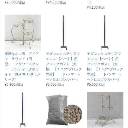
¥
25,800
¥
24,800
ー]
(税込)
(税込)
¥
4,100
(税込)
優雅なネコ脚 アイア
モダンエクステリアフ
モダンエクステリアフ
ン ラウンド（円
ェンス 【ハート】用
ェンス 【ハート】用
型）・フラワースタン
ブロックポスト（支
ブロックポスト（支
ド アンティークホワ
柱） 【１２cmブロック
柱） 【１５cmブロック
イト［BLANCTIQUEシ
専用】 [ハンマート
専用】 [ハンマート
リーズ］
ーン仕上げシルバー]
ーン仕上げシルバー]
¥
6,800
¥
5,000
¥
5,600
(税込)
(税込)
(税込)