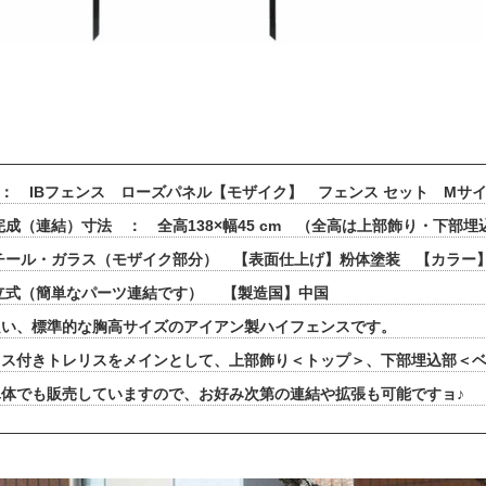
 ： IBフェンス ローズパネル【モザイク】 フェンス セット Mサ
完成（連結）寸法 ： 全高138×幅45 cm （全高は上部飾り・下部
チール・ガラス（モザイク部分） 【表面仕上げ】粉体塗装 【カラー
立式（簡単なパーツ連結です） 【製造国】中国
良い、標準的な胸高サイズのアイアン製ハイフェンスです。
ラス付きトレリスをメインとして、上部飾り＜トップ＞、下部埋込部＜
体でも販売していますので、お好み次第の連結や拡張も可能ですョ♪