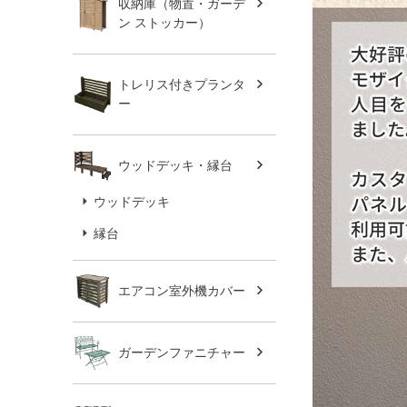
収納庫（物置・ガーデ
ン ストッカー）
トレリス付きプランタ
ー
ウッドデッキ・縁台
ウッドデッキ
縁台
エアコン室外機カバー
ガーデンファニチャー