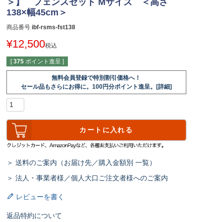
＞】 フェンスセット Мサイズ ＜高さ
138×幅45cm＞
商品番号
ibf-rsms-fst138
¥
12,500
税込
[
375
ポイント進呈 ]
無料会員登録で特別割引価格へ！
セール品もさらにお得に。100円分ポイント進呈。[詳細]
カートに入れる
＞ 送料のご案内（お届け先／購入金額別 一覧）
＞ 法人・事業者様／個人大口ご注文者様へのご案内
レビューを書く
返品特約について