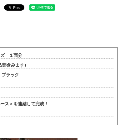
イズ １面分
埋込部含みます）
】ブラック
ベース＞を連結して完成！