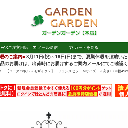
FAXご注文用紙
メール送信
カートを見る
検索
暇のご案内■
8月11日(祝)～16日(日)まで、夏期休暇を頂戴い
お届けは、出荷時にお届けするご案内メールにてご確認く
ス 【ローズパネル ＜モザイク＞】 フェンスセット Мサイズ ＜高さ138×幅45c