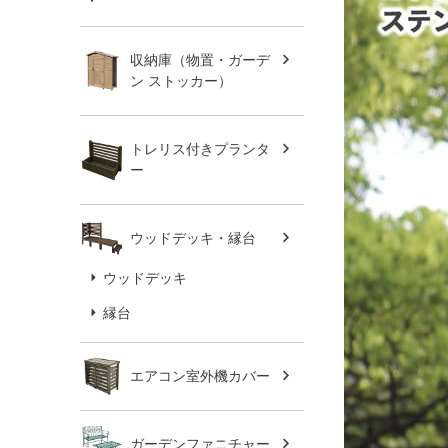
収納庫（物置・ガーデ
ン ストッカー）
トレリス付きプランタ
ー
ウッドデッキ・縁台
ウッドデッキ
縁台
エアコン室外機カバー
ガーデンファニチャー