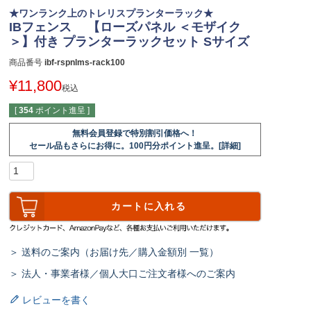
★ワンランク上のトレリスプランターラック★
IBフェンス 【ローズパネル ＜モザイク
＞】付き プランターラックセット Sサイズ
商品番号
ibf-rspnlms-rack100
¥
11,800
税込
[
354
ポイント進呈 ]
無料会員登録で特別割引価格へ！
セール品もさらにお得に。100円分ポイント進呈。[詳細]
カートに入れる
＞ 送料のご案内（お届け先／購入金額別 一覧）
＞ 法人・事業者様／個人大口ご注文者様へのご案内
レビューを書く