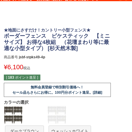
★地面にさすだけ！カントリー小型フェンス★
ボーダーフェンス ピケスティック 【ミニ
サイズ】 お得な4枚組 （花壇まわり等に最
適な小型タイプ） [杉天然木製]
商品番号
jsbf-stpks49-4p
¥
6,100
税込
[
183
ポイント進呈 ]
無料会員登録で特別割引価格へ！
セール品もさらにお得に。100円分ポイント進呈。[詳細]
カラーの選択
ダークブラウン
ウォッシュホワイト