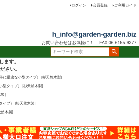
ログイン
会員登録
ご利用ガイド
h_info@garden-garden.biz
お問い合わせはお気軽に！
FAX:06-6155-9377
たします。
ださい。
に最適な小型タイプ） [杉天然木製]
型タイプ） [杉天然木製]
製]
イプ） [杉天然木製]
然木製]