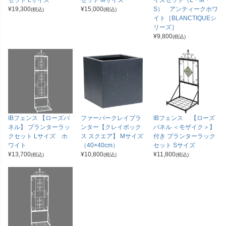
セット Lサイズ
セット Mサイズ
イズセット（L・M・
¥
19,300
¥
15,000
S） アンティークホワ
(税込)
(税込)
イト［BLANCTIQUEシ
リーズ］
¥
9,800
(税込)
IBフェンス 【ローズパ
ファーバークレイプラ
IBフェンス 【ローズ
ネル】 プランターラッ
ンター【クレイボック
パネル ＜モザイク＞】
クセット Lサイズ ホ
ス スクエア】 Mサイズ
付き プランターラック
ワイト
（40×40cm）
セット Sサイズ
¥
13,700
¥
10,800
¥
11,800
(税込)
(税込)
(税込)