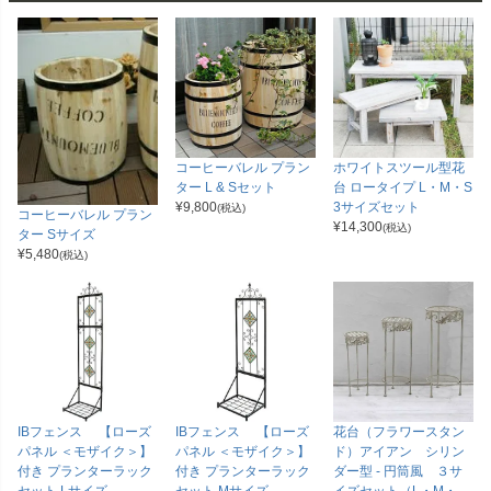
コーヒーバレル プラン
ホワイトスツール型花
ター L & Sセット
台 ロータイプ L・M・S
¥
9,800
3サイズセット
(税込)
コーヒーバレル プラン
¥
14,300
(税込)
ター Sサイズ
¥
5,480
(税込)
IBフェンス 【ローズ
IBフェンス 【ローズ
花台（フラワースタン
パネル ＜モザイク＞】
パネル ＜モザイク＞】
ド）アイアン シリン
付き プランターラック
付き プランターラック
ダー型 - 円筒風 ３サ