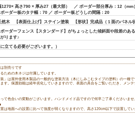
1270× 高さ790 × 厚み27（最大部） ／ ボーダー部分厚み：12（mm
のタテ幅：70 ／ ボーダー板どうしの間隔：20
天然木 【表面仕上げ】ステイン塗装 【形状】完成品（１面のパネル状
！ボーダーフェンス【スタンダード】がちょっとした傾斜面や段差のあ
がります♪
直に立てる必要がございます。）
等は別売りです
するための木ネジは付属しています。
塗装」は屋外使用木製品の一般的な塗装方法（木にしみこむタイプの塗料）の一種で
います。保護効能は経年劣化していきますので、表面の具合をご覧いただき、メンテ
よって色合いの変動がございます。ハンドメイド品ですので何卒ご了承くださいませ
■
置は地面への設置に比べて強度が弱くなりますので、高さ120cm以下で設置して