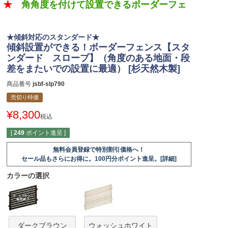
今！★
角角度を付けて設置できるボーダーフェ
★傾斜対応のスタンダード★
傾斜設置ができる！ボーダーフェンス【スタ
ンダード スロープ】（角度のある地面・段
差をまたいでの設置に最適） [杉天然木製]
商品番号
jsbf-slp790
売切り特価
¥
8,300
税込
[
249
ポイント進呈 ]
無料会員登録で特別割引価格へ！
セール品もさらにお得に。100円分ポイント進呈。[詳細]
カラーの選択
ダークブラウン
ウォッシュホワイト