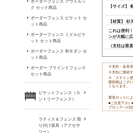
ボーダーフェンス アウトルッ
【サイズ】 幅
ク セット商品
ボーダー板
ボーダーフェンス ピケット セ
【材質】 杉
ット商品
これは便利
ボーダーフェンス ミドルピケ
ンが大幅に広
ット セット商品
（支柱は垂
ボーダーフェンス 和モダン セ
ット商品
※支柱・金具
ボーダー ブラインドフェンス
※支柱に接続
セット商品
※「ステイン
護効能はござ
くなります。
ピケットフェンス（カ
製造ロットに
ントリーフェンス）
■ご注意下さい
ブロックへの設
ラティス＆フェンス 取
り付け器具（アクセサ
リー）