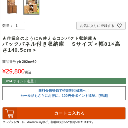
数量：
お気に入りに登録する
★作業台のようにも使えるコンパクト収納庫★
バックパネル付き収納庫 Sサイズ＜幅81×高
さ140.5cm＞
商品番号
yb-202nw80
¥
29,800
税込
[
894
ポイント進呈 ]
無料会員登録で特別割引価格へ！
セール品もさらにお得に。100円分ポイント進呈。[詳細]
カートに入れる