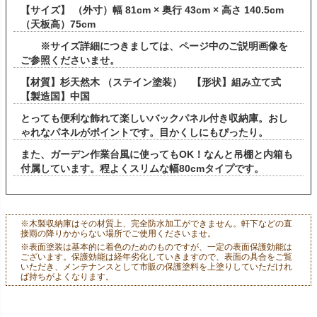
【サイズ】 （外寸）幅 81cm × 奥行 43cm × 高さ 140.5cm
（天板高）75cm
※サイズ詳細につきましては、ページ中のご説明画像を
ご参照くださいませ。
【材質】杉天然木 （ステイン塗装） 【形状】組み立て式
【製造国】中国
とっても便利な飾れて楽しいバックパネル付き収納庫。おし
ゃれなパネルがポイントです。目かくしにもぴったり。
また、ガーデン作業台風に使ってもOK！なんと吊棚と内箱も
付属しています。程よくスリムな幅80cmタイプです。
※木製収納庫はその材質上、完全防水加工ができません。軒下などの直
接雨の降りかからない場所でご使用くださいませ。
※表面塗装は基本的に着色のためのものですが、一定の表面保護効能は
ございます。保護効能は経年劣化していきますので、表面の具合をご覧
いただき、メンテナンスとして市販の保護塗料を上塗りしていただけれ
ば持ちがよくなります。