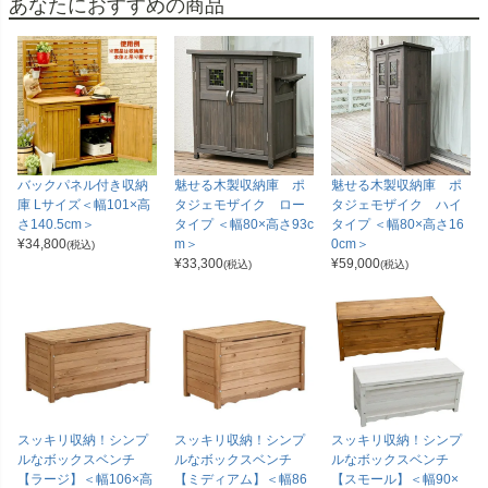
あなたにおすすめの商品
バックパネル付き収納
魅せる木製収納庫 ポ
魅せる木製収納庫 ポ
庫 Lサイズ＜幅101×高
タジェモザイク ロー
タジェモザイク ハイ
さ140.5cm＞
タイプ ＜幅80×高さ93c
タイプ ＜幅80×高さ16
¥
34,800
m＞
0cm＞
(税込)
¥
33,300
¥
59,000
(税込)
(税込)
スッキリ収納！シンプ
スッキリ収納！シンプ
スッキリ収納！シンプ
ルなボックスベンチ
ルなボックスベンチ
ルなボックスベンチ
【ラージ】＜幅106×高
【ミディアム】＜幅86
【スモール】＜幅90×