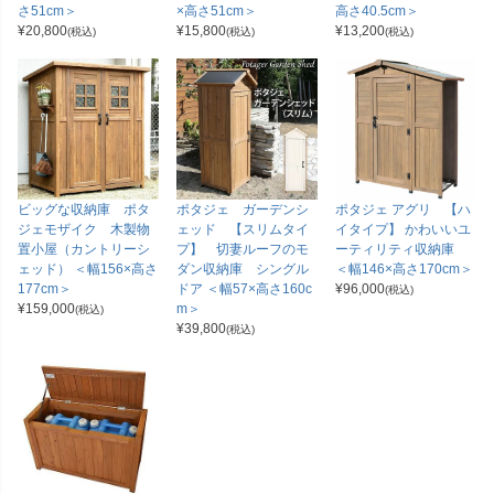
さ51cm＞
×高さ51cm＞
高さ40.5cm＞
¥
20,800
¥
15,800
¥
13,200
(税込)
(税込)
(税込)
ビッグな収納庫 ポタ
ポタジェ ガーデンシ
ポタジェ アグリ 【ハ
ジェモザイク 木製物
ェッド 【スリムタイ
イタイプ】 かわいいユ
置小屋（カントリーシ
プ】 切妻ルーフのモ
ーティリティ収納庫
ェッド） ＜幅156×高さ
ダン収納庫 シングル
＜幅146×高さ170cm＞
177cm＞
ドア ＜幅57×高さ160c
¥
96,000
(税込)
¥
159,000
m＞
(税込)
¥
39,800
(税込)