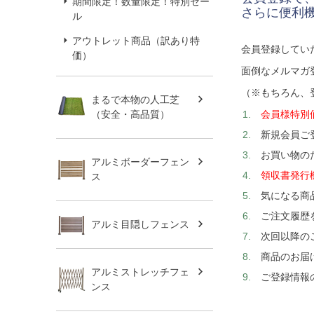
期間限定！数量限定！特別セー
さらに便利
ル
アウトレット商品（訳あり特
会員登録してい
価）
面倒なメルマガ
（※もちろん、
まるで本物の人工芝
会員様特別
（安全・高品質）
新規会員ご
お買い物の
アルミボーダーフェン
領収書発行
ス
気になる商
ご注文履歴
アルミ目隠しフェンス
次回以降の
商品のお届
アルミストレッチフェ
ご登録情報
ンス