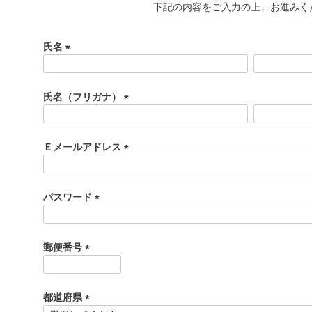
下記の内容をご入力の上、お進みく
氏名
(
必
須
氏名（フリガナ）
)
(
必
須
Ｅメールアドレス
)
(
必
須
パスワード
)
(
必
須
郵便番号
)
(
必
須
都道府県
)