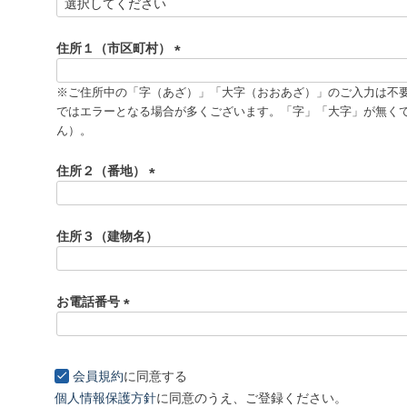
(
必
須
住所１（市区町村）
)
(
必
※ご住所中の「字（あざ）」「大字（おおあざ）」のご入力は不
須
ではエラーとなる場合が多くございます。「字」「大字」が無く
)
ん）。
住所２（番地）
(
必
須
住所３（建物名）
)
お電話番号
(
必
須
会員規約
に同意する
)
個人情報保護方針
に同意のうえ、ご登録ください。