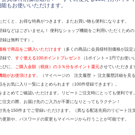
機能もお使いいただけます。
ただくと、お得な特典がつきます。またお買い物も便利になります。
登録などはございません！ 便利なショップ機能をご利用いただくため
登録は無料です）。
価格で商品をご購入いただけます
（多くの商品に会員様特別価格が設定
登録で、
すぐ使える100ポイントプレゼント
（1ポイント＝1円でお使い
たびに、
ご購入金額（税抜）の３％分をポイント還元
させていただきま
機能がお使頂けます。
（マイページの 注文履歴 ＞ 注文履歴詳細を見る
品をお気に入り一覧にまとめられます（100件登録できます）。
をまとめてご確認いただけます。リピートご注文時にとっても便利です
ご注文の際、お届け先のご入力が不要になりとってもラクチン！
け先を150件までご登録いただけます。（異なる配送先宛のリピート注
の更新や、パスワードの変更もマイページから行うことが可能です。